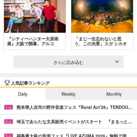
『シティーハンター大原画
「まじ一生忘れないと思
展』大阪で開幕、アルコ
う、この光景」スガ シカオ
＆…
と…
さらに読み込む
人気記事ランキング
Daily
Weekly
Monthly
熊本県人吉市の野外音楽フェス『Rural Act'26』TENDOU…
1
位
埼玉であらたな文具販売イベントがスタート 『まるっと…
2
位
福島最大級の音楽フェス『LIVE AZUMA 2026』無料で楽…
3
位