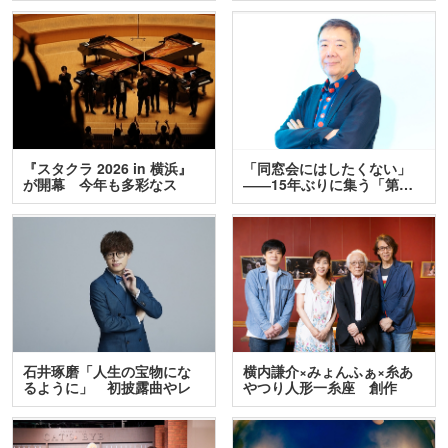
『スタクラ 2026 in 横浜』
「同窓会にはしたくない」
が開幕 今年も多彩なス
――15年ぶりに集う「第…
テ…
石井琢磨「人生の宝物にな
横内謙介×みょんふぁ×糸あ
るように」 初披露曲やレ
やつり人形一糸座 創作
ア…
人…