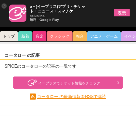
×
e＋(イープラス)アプリ - チケッ
ト・ニュース・スマチケ
表示
eplus inc.
無料 - Google Play
トップ
新着
音楽
クラシック
舞台
アニメ・ゲーム
イベン
コータロー の記事
SPICEのコータローの記事の一覧です
イープラスでチケット情報をチェック！
コータロー の最新情報をRSSで購読