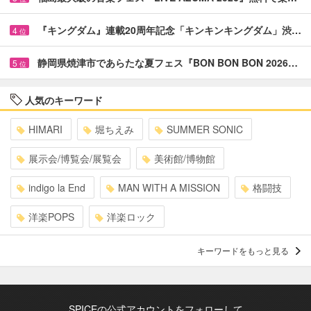
『キングダム』連載20周年記念「キンキンキングダム」渋…
4
位
静岡県焼津市であらたな夏フェス『BON BON BON 2026…
5
位
人気のキーワード
HIMARI
堀ちえみ
SUMMER SONIC
展示会/博覧会/展覧会
美術館/博物館
indigo la End
MAN WITH A MISSION
格闘技
洋楽POPS
洋楽ロック
キーワードをもっと見る
SPICEの公式アカウントをフォローして