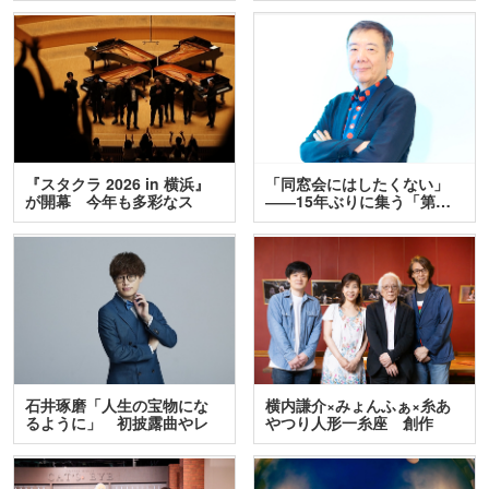
『スタクラ 2026 in 横浜』
「同窓会にはしたくない」
が開幕 今年も多彩なス
――15年ぶりに集う「第…
テ…
石井琢磨「人生の宝物にな
横内謙介×みょんふぁ×糸あ
るように」 初披露曲やレ
やつり人形一糸座 創作
ア…
人…