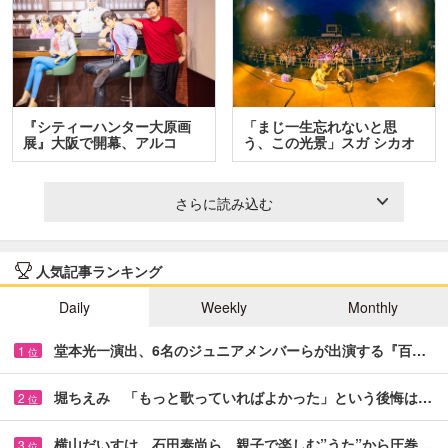
『シティーハンター大原画
「まじ一生忘れないと思
展』大阪で開幕、アルコ
う、この光景」スガ シカオ
＆…
と…
さらに読み込む
人気記事ランキング
Daily
Weekly
Monthly
堂本光一演出、6名のジュニアメンバーらが出演する『百…
1
位
堀ちえみ 「もっと歌っていればよかった」という後悔は…
2
位
横山だいすけ、石田泰尚ら 親子で楽しむ”うた”から圧巻…
3
位