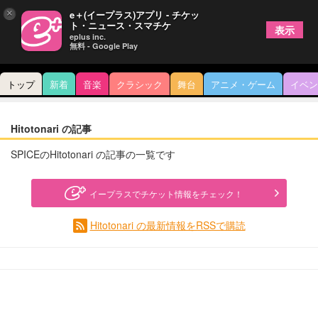
×
e＋(イープラス)アプリ - チケッ
ト・ニュース・スマチケ
表示
eplus inc.
無料 - Google Play
トップ
新着
音楽
クラシック
舞台
アニメ・ゲーム
イベン
Hitotonari の記事
SPICEのHitotonari の記事の一覧です
イープラスでチケット情報をチェック！
Hitotonari の最新情報をRSSで購読