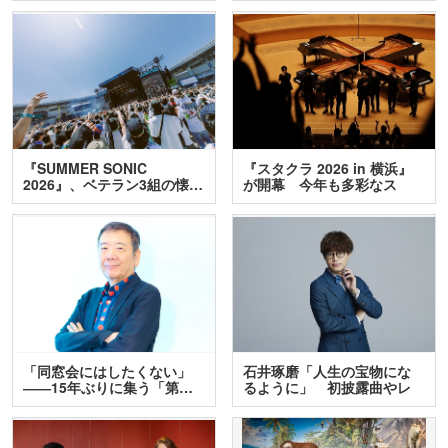
『SUMMER SONIC
『スタクラ 2026 in 横浜』
2026』、ベテラン3組の懐…
が開幕 今年も多彩なス
テ…
「同窓会にはしたくない」
石井琢磨「人生の宝物にな
――15年ぶりに集う「第…
るように」 初披露曲やレ
ア…