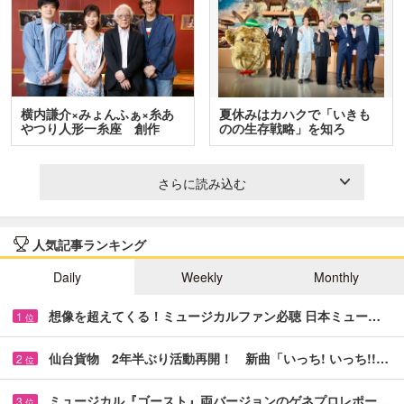
横内謙介×みょんふぁ×糸あ
夏休みはカハクで「いきも
やつり人形一糸座 創作
のの生存戦略」を知ろ
人…
う！ …
さらに読み込む
人気記事ランキング
Daily
Weekly
Monthly
想像を超えてくる！ミュージカルファン必聴 日本ミュー…
1
位
仙台貨物 2年半ぶり活動再開！ 新曲「いっち! いっち!!…
2
位
ミュージカル『ゴースト』両バージョンのゲネプロレポー…
3
位