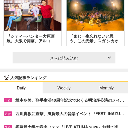
『シティーハンター大原画
「まじ一生忘れないと思
展』大阪で開幕、アルコ
う、この光景」スガ シカオ
＆…
と…
さらに読み込む
人気記事ランキング
Daily
Weekly
Monthly
坂本冬美、歌手生活40周年記念でおくる明治座公演のメイ…
1
位
西川貴教に直撃、滋賀最大の音楽イベント『FEST. INAZU…
2
位
福島最大級の音楽フェス『LIVE AZUMA 2026』無料で楽…
3
位