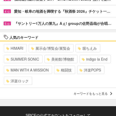
愛知・岐阜の地酒を満喫する『秋酒祭 2026』チケット一…
4
位
『サントリー1万人の第九』Aぇ! groupの佐野晶哉が合唱…
5
位
人気のキーワード
HIMARI
展示会/博覧会/展覧会
堀ちえみ
SUMMER SONIC
美術館/博物館
indigo la End
MAN WITH A MISSION
格闘技
洋楽POPS
洋楽ロック
キーワードをもっと見る
SPICEの公式アカウントをフォローして