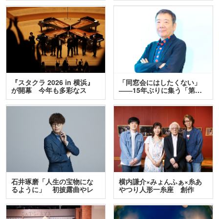
『スタクラ 2026 in 横浜』
「同窓会にはしたくない」
が開幕 今年も多彩なス
――15年ぶりに集う「第…
テ…
石井琢磨「人生の宝物にな
横内謙介×みょんふぁ×糸あ
るように」 初披露曲やレ
やつり人形一糸座 創作
ア…
人…