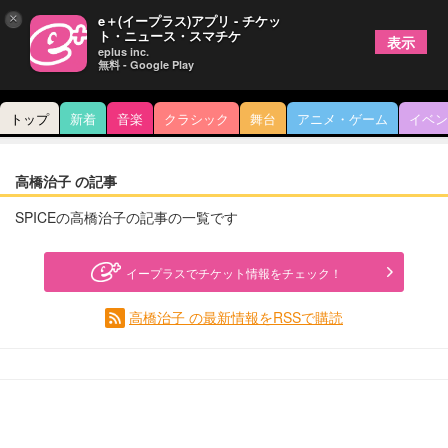
×
e＋(イープラス)アプリ - チケッ
ト・ニュース・スマチケ
表示
eplus inc.
無料 - Google Play
トップ
新着
音楽
クラシック
舞台
アニメ・ゲーム
イベン
高橋治子 の記事
SPICEの高橋治子の記事の一覧です
イープラスでチケット情報をチェック！
高橋治子 の最新情報をRSSで購読