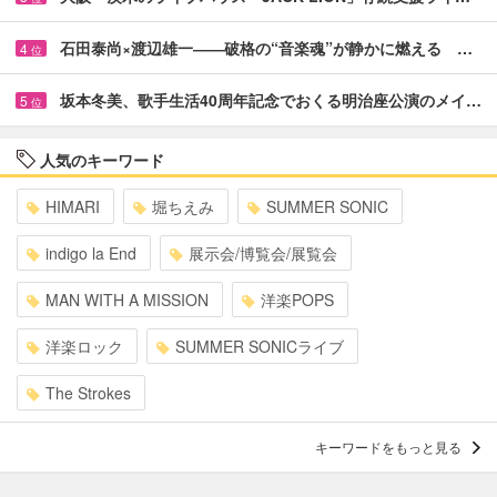
石田泰尚×渡辺雄一――破格の“音楽魂”が静かに燃える …
4
位
坂本冬美、歌手生活40周年記念でおくる明治座公演のメイ…
5
位
人気のキーワード
HIMARI
堀ちえみ
SUMMER SONIC
indigo la End
展示会/博覧会/展覧会
MAN WITH A MISSION
洋楽POPS
洋楽ロック
SUMMER SONICライブ
The Strokes
キーワードをもっと見る