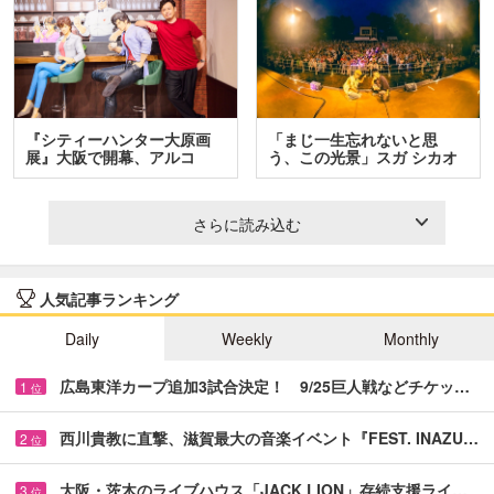
『シティーハンター大原画
「まじ一生忘れないと思
展』大阪で開幕、アルコ
う、この光景」スガ シカオ
＆…
と…
さらに読み込む
人気記事ランキング
Daily
Weekly
Monthly
広島東洋カープ追加3試合決定！ 9/25巨人戦などチケッ…
1
位
西川貴教に直撃、滋賀最大の音楽イベント『FEST. INAZU…
2
位
大阪・茨木のライブハウス「JACK LION」存続支援ライ…
3
位