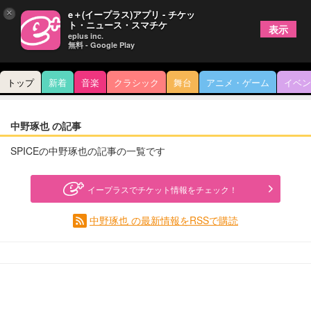
×
e＋(イープラス)アプリ - チケッ
ト・ニュース・スマチケ
表示
eplus inc.
無料 - Google Play
トップ
新着
音楽
クラシック
舞台
アニメ・ゲーム
イベン
中野琢也 の記事
SPICEの中野琢也の記事の一覧です
イープラスでチケット情報をチェック！
中野琢也 の最新情報をRSSで購読