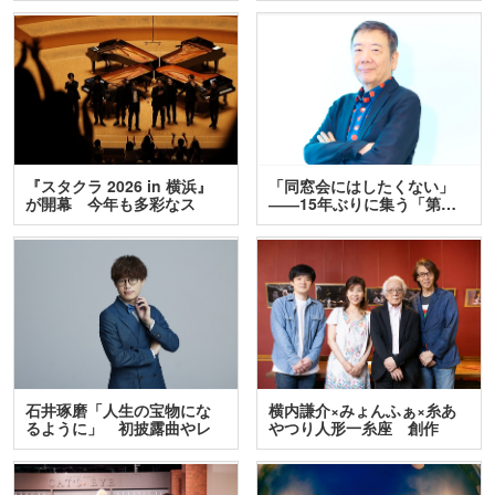
『スタクラ 2026 in 横浜』
「同窓会にはしたくない」
が開幕 今年も多彩なス
――15年ぶりに集う「第…
テ…
石井琢磨「人生の宝物にな
横内謙介×みょんふぁ×糸あ
るように」 初披露曲やレ
やつり人形一糸座 創作
ア…
人…