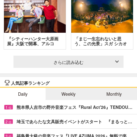
『シティーハンター大原画
「まじ一生忘れないと思
展』大阪で開幕、アルコ
う、この光景」スガ シカオ
＆…
と…
さらに読み込む
人気記事ランキング
Daily
Weekly
Monthly
熊本県人吉市の野外音楽フェス『Rural Act'26』TENDOU…
1
位
埼玉であらたな文具販売イベントがスタート 『まるっと…
2
位
福島最大級の音楽フェス『LIVE AZUMA 2026』無料で楽…
3
位