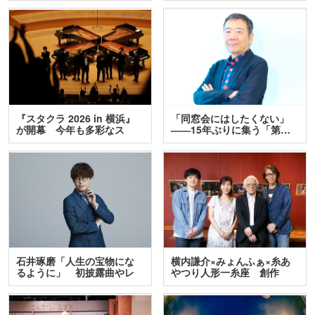
『スタクラ 2026 in 横浜』
「同窓会にはしたくない」
が開幕 今年も多彩なス
――15年ぶりに集う「第…
テ…
石井琢磨「人生の宝物にな
横内謙介×みょんふぁ×糸あ
るように」 初披露曲やレ
やつり人形一糸座 創作
ア…
人…