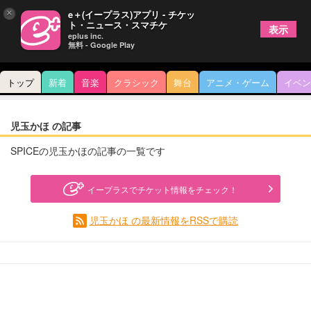
×
e＋(イープラス)アプリ - チケッ
ト・ニュース・スマチケ
表示
eplus inc.
無料 - Google Play
トップ
新着
音楽
クラシック
舞台
アニメ・ゲーム
イベン
児玉かほ の記事
SPICEの児玉かほの記事の一覧です
イープラスでチケット情報をチェック！
児玉かほ の最新情報をRSSで購読