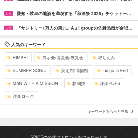
愛知・岐阜の地酒を満喫する『秋酒祭 2026』チケット一…
4
位
『サントリー1万人の第九』Aぇ! groupの佐野晶哉が合唱…
5
位
人気のキーワード
HIMARI
展示会/博覧会/展覧会
堀ちえみ
SUMMER SONIC
美術館/博物館
indigo la End
MAN WITH A MISSION
格闘技
洋楽POPS
洋楽ロック
キーワードをもっと見る
SPICEの公式アカウントをフォローして