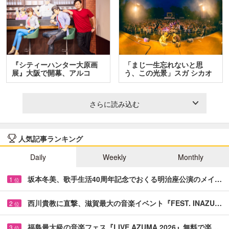
『シティーハンター大原画
「まじ一生忘れないと思
展』大阪で開幕、アルコ
う、この光景」スガ シカオ
＆…
と…
さらに読み込む
人気記事ランキング
Daily
Weekly
Monthly
坂本冬美、歌手生活40周年記念でおくる明治座公演のメイ…
1
位
西川貴教に直撃、滋賀最大の音楽イベント『FEST. INAZU…
2
位
福島最大級の音楽フェス『LIVE AZUMA 2026』無料で楽…
3
位