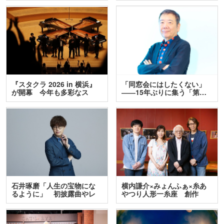
『スタクラ 2026 in 横浜』
「同窓会にはしたくない」
が開幕 今年も多彩なス
――15年ぶりに集う「第…
テ…
石井琢磨「人生の宝物にな
横内謙介×みょんふぁ×糸あ
るように」 初披露曲やレ
やつり人形一糸座 創作
ア…
人…