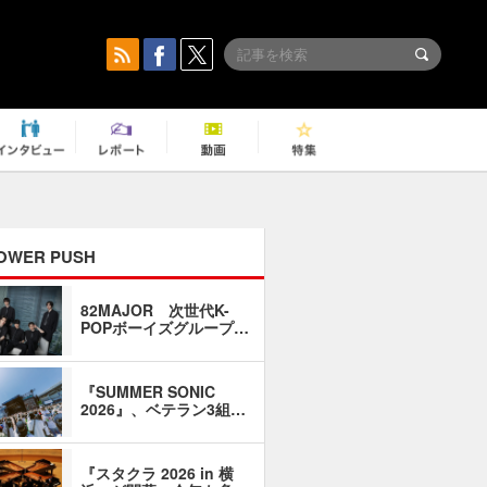
OWER PUSH
82MAJOR 次世代K-
「同窓会に
POPボーイズグループ…
い」――1
『SUMMER SONIC
石井琢磨「
2026』、ベテラン3組…
なるように
『スタクラ 2026 in 横
横内謙介×