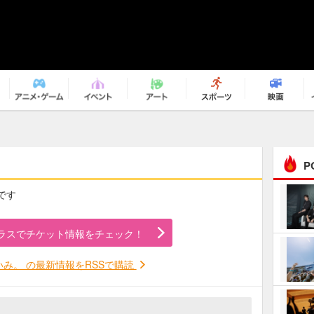
P
です
まるで原作の世界から飛
び出してきたよう！ 圧…
ラスでチケット情報をチェック！
ｅｐｌｕｓ ｗｅｅｋｅ
ｎｄ ｃｌｕｂ
いみ。 の最新情報をRSSで購読
ＲｅｏＮａ“ピルグリム”