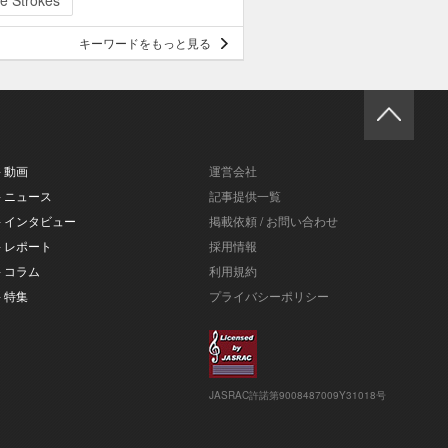
e Strokes
キーワードをもっと見る
- 動画
運営会社
- ニュース
記事提供一覧
- インタビュー
掲載依頼 / お問い合わせ
- レポート
採用情報
- コラム
利用規約
- 特集
プライバシーポリシー
JASRAC許諾第9008487009Y31018号