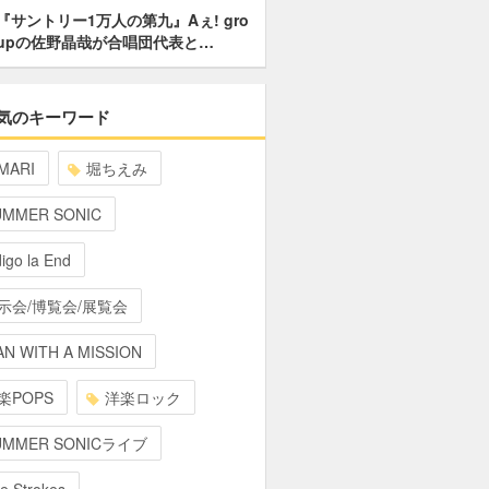
『サントリー1万人の第九』Aぇ! gro
upの佐野晶哉が合唱団代表と…
気のキーワード
MARI
堀ちえみ
UMMER SONIC
digo la End
示会/博覧会/展覧会
N WITH A MISSION
楽POPS
洋楽ロック
UMMER SONICライブ