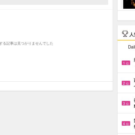
人
する記事は見つかりませんでした
Dai
1
位
2
位
3
位
4
位