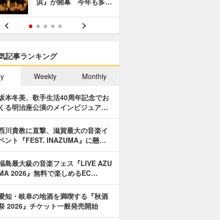
浜』が開幕 今年も多…
あやつり人
気記事ランキング
ly
Weekly
Monthly
坂本冬美、歌手生活40周年記念でお
くる明治座公演のメインビジュア…
西川貴教に直撃、滋賀最大の音楽イ
ベント『FEST. INAZUMA』に懸…
福島最大級の音楽フェス『LIVE AZU
MA 2026』無料で楽しめるEC…
愛知・岐阜の地酒を満喫する『秋酒
祭 2026』チケット一般発売開始