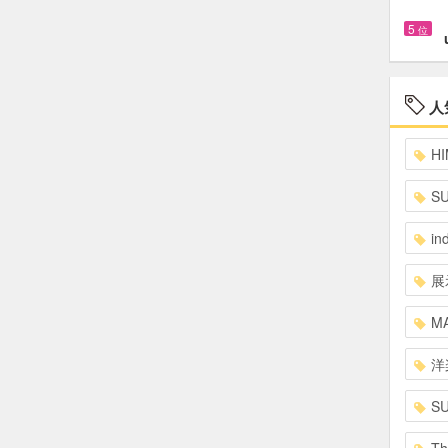
5
位
人
HI
S
in
展
MA
洋
S