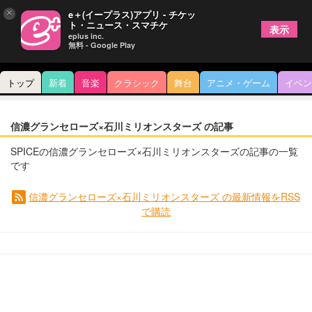
×
e＋(イープラス)アプリ - チケッ
ト・ニュース・スマチケ
表示
eplus inc.
無料 - Google Play
トップ
新着
音楽
クラシック
舞台
アニメ・ゲーム
イベン
信濃グランセローズ×石川ミリオンスターズ の記事
SPICEの信濃グランセローズ×石川ミリオンスターズの記事の一覧
です
信濃グランセローズ×石川ミリオンスターズ の最新情報をRSS
で購読