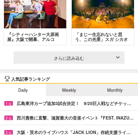
『シティーハンター大原画
「まじ一生忘れないと思
展』大阪で開幕、アルコ
う、この光景」スガ シカオ
＆…
と…
さらに読み込む
人気記事ランキング
Daily
Weekly
Monthly
広島東洋カープ追加3試合決定！ 9/25巨人戦などチケッ…
1
位
西川貴教に直撃、滋賀最大の音楽イベント『FEST. INAZU…
2
位
大阪・茨木のライブハウス「JACK LION」存続支援ライ…
3
位