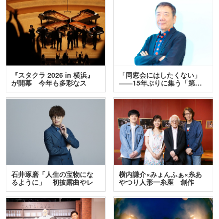
『スタクラ 2026 in 横浜』
「同窓会にはしたくない」
が開幕 今年も多彩なス
――15年ぶりに集う「第…
テ…
石井琢磨「人生の宝物にな
横内謙介×みょんふぁ×糸あ
るように」 初披露曲やレ
やつり人形一糸座 創作
ア…
人…