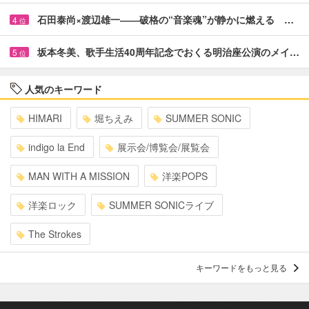
石田泰尚×渡辺雄一――破格の“音楽魂”が静かに燃える …
4
位
坂本冬美、歌手生活40周年記念でおくる明治座公演のメイ…
5
位
人気のキーワード
HIMARI
堀ちえみ
SUMMER SONIC
indigo la End
展示会/博覧会/展覧会
MAN WITH A MISSION
洋楽POPS
洋楽ロック
SUMMER SONICライブ
The Strokes
キーワードをもっと見る