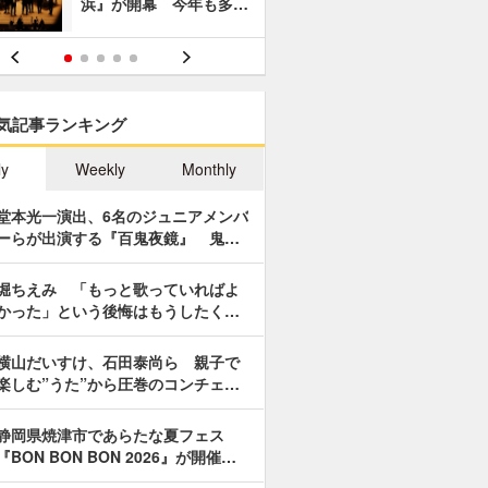
浜』が開幕 今年も多…
あやつり人
気記事ランキング
ly
Weekly
Monthly
堂本光一演出、6名のジュニアメンバ
ーらが出演する『百鬼夜鏡』 鬼…
堀ちえみ 「もっと歌っていればよ
かった」という後悔はもうしたく…
横山だいすけ、石田泰尚ら 親子で
楽しむ”うた”から圧巻のコンチェ…
静岡県焼津市であらたな夏フェス
『BON BON BON 2026』が開催…