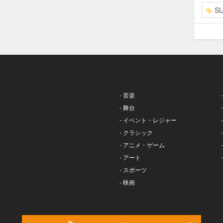
S
- 音楽
- 舞台
- イベント・レジャー
- クラシック
- アニメ・ゲーム
- アート
- スポーツ
- 映画