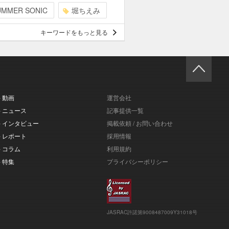
UMMER SONIC
堀ちえみ
キーワードをもっと見る
- 動画
運営会社
- ニュース
記事提供一覧
- インタビュー
掲載依頼 / お問い合わせ
- レポート
採用情報
- コラム
利用規約
- 特集
プライバシーポリシー
JASRAC許諾第9008487009Y31018号