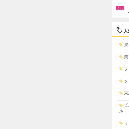
5
位
人
展
美
フ
ク
東
ピ
ル
ミ