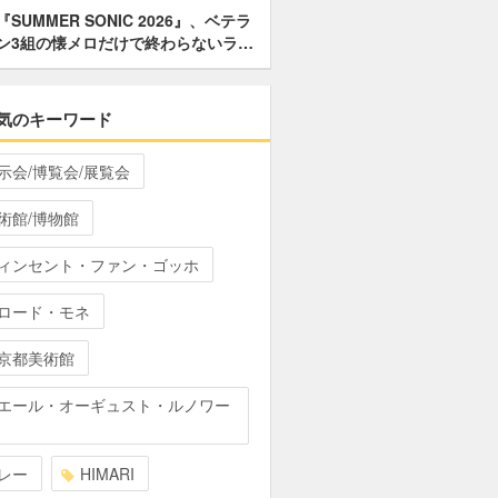
『SUMMER SONIC 2026』、ベテラ
ン3組の懐メロだけで終わらないラ…
気のキーワード
示会/博覧会/展覧会
術館/博物館
ィンセント・ファン・ゴッホ
ロード・モネ
京都美術館
エール・オーギュスト・ルノワー
レー
HIMARI