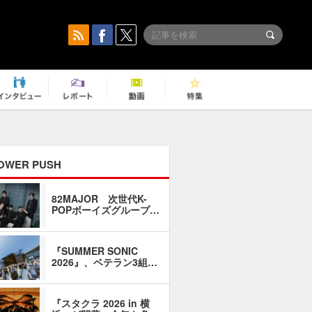
OWER PUSH
82MAJOR 次世代K-
「同窓会に
POPボーイズグループ…
い」――1
『SUMMER SONIC
石井琢磨「
2026』、ベテラン3組…
なるように
『スタクラ 2026 in 横
横内謙介×