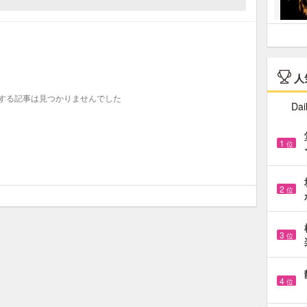
人
する記事は見つかりませんでした
Dai
1
位
2
位
3
位
4
位