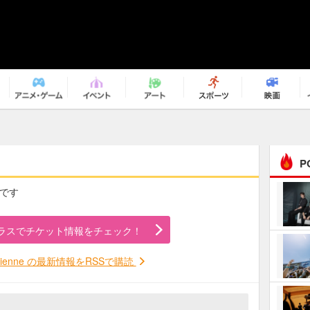
P
覧です
まるで原作の世界から飛
び出してきたよう！ 圧…
ラスでチケット情報をチェック！
ｅｐｌｕｓ ｗｅｅｋｅ
ｎｄ ｃｌｕｂ
e Vienne の最新情報をRSSで購読
ＲｅｏＮａ“ピルグリム”