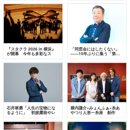
『スタクラ 2026 in 横浜』
「同窓会にはしたくない」
が開幕 今年も多彩なス
――15年ぶりに集う「第…
テ…
石井琢磨「人生の宝物にな
横内謙介×みょんふぁ×糸あ
るように」 初披露曲やレ
やつり人形一糸座 創作
ア…
人…