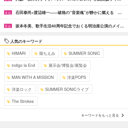
石田泰尚×渡辺雄一――破格の“音楽魂”が静かに燃える …
4
位
坂本冬美、歌手生活40周年記念でおくる明治座公演のメイ…
5
位
人気のキーワード
HIMARI
堀ちえみ
SUMMER SONIC
indigo la End
展示会/博覧会/展覧会
MAN WITH A MISSION
洋楽POPS
洋楽ロック
SUMMER SONICライブ
The Strokes
キーワードをもっと見る