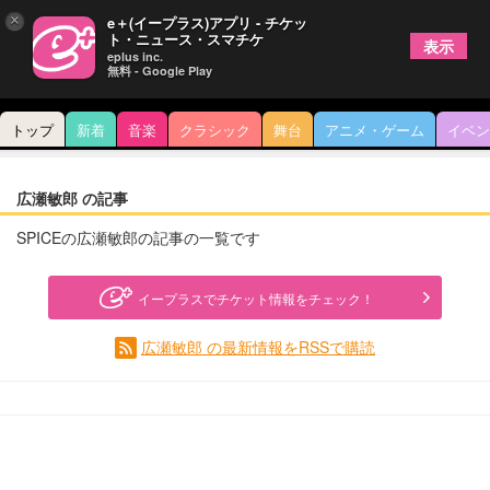
×
e＋(イープラス)アプリ - チケッ
ト・ニュース・スマチケ
表示
eplus inc.
無料 - Google Play
トップ
新着
音楽
クラシック
舞台
アニメ・ゲーム
イベン
広瀬敏郎 の記事
SPICEの広瀬敏郎の記事の一覧です
イープラスでチケット情報をチェック！
広瀬敏郎 の最新情報をRSSで購読