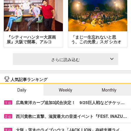
『シティーハンター大原画
「まじ一生忘れないと思
展』大阪で開幕、アルコ
う、この光景」スガ シカオ
＆…
と…
さらに読み込む
人気記事ランキング
Daily
Weekly
Monthly
広島東洋カープ追加3試合決定！ 9/25巨人戦などチケッ…
1
位
西川貴教に直撃、滋賀最大の音楽イベント『FEST. INAZU…
2
位
大阪・茨木のライブハウス「JACK LION」存続支援ライ…
3
位