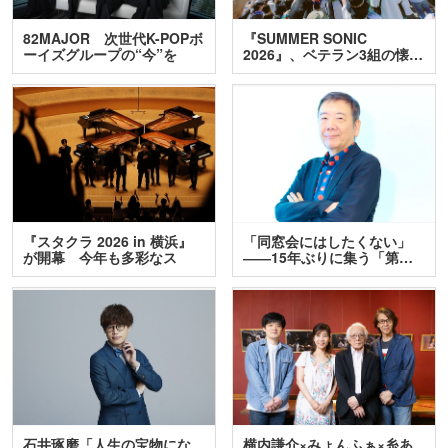
82MAJOR 次世代K-POPボ
『SUMMER SONIC
ーイズグループの“今”を
2026』、ベテラン3組の懐…
訊…
『スタクラ 2026 in 横浜』
「同窓会にはしたくない」
が開幕 今年も多彩なス
――15年ぶりに集う「第…
テ…
石井琢磨「人生の宝物にな
横内謙介×みょんふぁ×糸あ