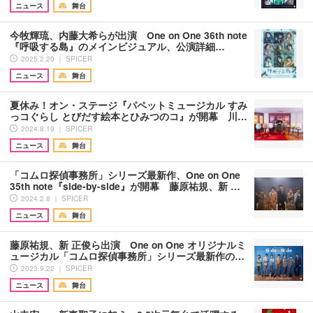
ニュース
舞台
今牧輝琉、内藤大希らが出演 One on One 36th note
『呼吸する島』のメインビジュアル、公演詳細…
2025.2.20 ｜ SPICER
ニュース
舞台
夏休み！オン・ステージ『パペットミュージカル すみ
っコぐらし とびだす絵本とひみつのコ』が開幕 川…
2024.8.19 ｜ SPICER
ニュース
舞台
「コムロ探偵事務所」シリーズ最新作、One on One
35th note『side-by-side』が開幕 藤原祐規、新 …
2024.2.8 ｜ SPICER
ニュース
舞台
藤原祐規、新 正俊ら出演 One on One オリジナルミ
ュージカル「コムロ探偵事務所」シリーズ最新作の…
2023.9.22 ｜ SPICER
ニュース
舞台