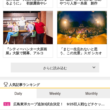
るように」 初披露曲やレ
やつり人形一糸座 創作
ア…
人…
『シティーハンター大原画
「まじ一生忘れないと思
展』大阪で開幕、アルコ
う、この光景」スガ シカオ
＆…
と…
さらに読み込む
人気記事ランキング
Daily
Weekly
Monthly
広島東洋カープ追加3試合決定！ 9/25巨人戦などチケッ…
1
位