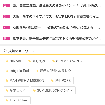
西川貴教に直撃、滋賀最大の音楽イベント『FEST. INAZU…
2
位
大阪・茨木のライブハウス「JACK LION」存続支援ライ…
3
位
石田泰尚×渡辺雄一――破格の“音楽魂”が静かに燃える …
4
位
坂本冬美、歌手生活40周年記念でおくる明治座公演のメイ…
5
位
人気のキーワード
HIMARI
堀ちえみ
SUMMER SONIC
indigo la End
展示会/博覧会/展覧会
MAN WITH A MISSION
洋楽POPS
洋楽ロック
SUMMER SONICライブ
The Strokes