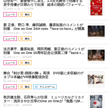
山寺宏一、新妻聖子に加え、2.5次元舞台で活躍する
若手俳優が日替わりで出演 絵本の朗読パフォーマ…
2022.11.10 ｜ SPICER
ニュース
舞台
新 正俊、野口 準、鎌田誠樹、藤原祐規のコメントが
到着 One on One 34th note『face-to-face』が開幕
2022.9.22 ｜ SPICER
ニュース
舞台
法⽉康平、藤原祐規、岡⽥亮輔、新正俊のコメントが
到着 One on One 20周年記念公演第⼆弾『back-t…
2021.9.17 ｜ SPICER
ニュース
舞台
舞台『剣が君-残桜の舞-』再演 DVD版に未収録のゲ
ネプロ本編がVR映像配信決定
2021.6.4 ｜ SPICER
ニュース
舞台
アニメ/ゲーム
秋沢健太朗、石田隼らが出演 ミュージカルクリエイ
ター・浅井さやか主宰のOne on Oneが『無題-1[M…
2021.3.29 ｜ SPICER