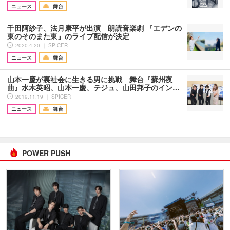
ニュース
舞台
千田阿紗子、法月康平が出演 朗読音楽劇 『エデンの
東のそのまた東』のライブ配信が決定
2020.4.20 ｜ SPICER
ニュース
舞台
山本一慶が裏社会に生きる男に挑戦 舞台『蘇州夜
曲』水木英昭、山本一慶、テジュ、山田邦子のイン…
2019.11.19 ｜ SPICER
ニュース
舞台
POWER PUSH