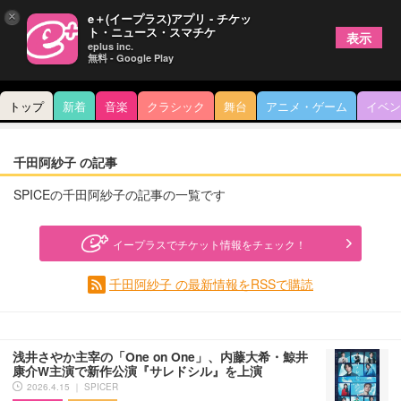
×
e＋(イープラス)アプリ - チケッ
ト・ニュース・スマチケ
表示
eplus inc.
無料 - Google Play
トップ
新着
音楽
クラシック
舞台
アニメ・ゲーム
イベン
千田阿紗子 の記事
SPICEの千田阿紗子の記事の一覧です
イープラスでチケット情報をチェック！
千田阿紗子 の最新情報をRSSで購読
浅井さやか主宰の「One on One」、内藤大希・鯨井
康介W主演で新作公演『サレドシル』を上演
2026.4.15 ｜ SPICER