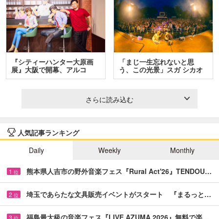
『シティーハンター大原画
「まじ一生忘れないと思
展』大阪で開幕、アルコ
う、この光景」スガ シカオ
＆…
と…
さらに読み込む
人気記事ランキング
Daily
Weekly
Monthly
熊本県人吉市の野外音楽フェス『Rural Act'26』TENDOU…
1
位
埼玉であらたな文具販売イベントがスタート 『まるっと…
2
位
福島最大級の音楽フェス『LIVE AZUMA 2026』無料で楽…
3
位