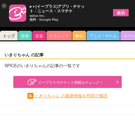
×
e＋(イープラス)アプリ - チケッ
ト・ニュース・スマチケ
表示
eplus inc.
無料 - Google Play
トップ
新着
音楽
クラシック
舞台
アニメ・ゲーム
イベン
いきりちゃん の記事
SPICEのいきりちゃんの記事の一覧です
イープラスでチケット情報をチェック！
いきりちゃん の最新情報をRSSで購読