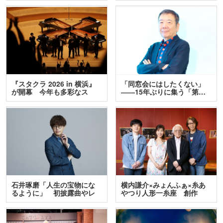
『スタクラ 2026 in 横浜』
「同窓会にはしたくない」
が開幕 今年も多彩なス
――15年ぶりに集う「第…
テ…
石井琢磨「人生の宝物にな
横内謙介×みょんふぁ×糸あ
るように」 初披露曲やレ
やつり人形一糸座 創作
ア…
人…