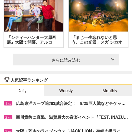
『シティーハンター大原画
「まじ一生忘れないと思
展』大阪で開幕、アルコ
う、この光景」スガ シカオ
＆…
と…
さらに読み込む
人気記事ランキング
Daily
Weekly
Monthly
広島東洋カープ追加3試合決定！ 9/25巨人戦などチケッ…
1
位
西川貴教に直撃、滋賀最大の音楽イベント『FEST. INAZU…
2
位
大阪・茨木のライブハウス「JACK LION」存続支援ライ…
3
位