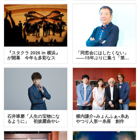
『スタクラ 2026 in 横浜』
「同窓会にはしたくない」
が開幕 今年も多彩なス
――15年ぶりに集う「第…
テ…
石井琢磨「人生の宝物にな
横内謙介×みょんふぁ×糸あ
るように」 初披露曲やレ
やつり人形一糸座 創作
ア…
人…