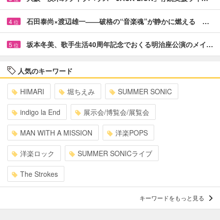
石田泰尚×渡辺雄一――破格の“音楽魂”が静かに燃える …
4
位
坂本冬美、歌手生活40周年記念でおくる明治座公演のメイ…
5
位
人気のキーワード
HIMARI
堀ちえみ
SUMMER SONIC
indigo la End
展示会/博覧会/展覧会
MAN WITH A MISSION
洋楽POPS
洋楽ロック
SUMMER SONICライブ
The Strokes
キーワードをもっと見る