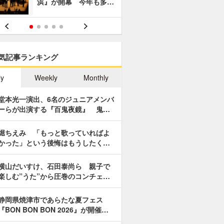
浜』が開幕 今年も多…
あやつり人
気記事ランキング
ly
Weekly
Monthly
堂本光一演出、6名のジュニアメンバ
ーらが出演する『百鬼夜鏡』 鬼…
堀ちえみ 「もっと歌っていればよ
かった」という後悔はもうしたく…
横山だいすけ、石田泰尚ら 親子で
楽しむ”うた”から圧巻のコンチェ…
静岡県焼津市であらたな夏フェス
『BON BON BON 2026』が開催…