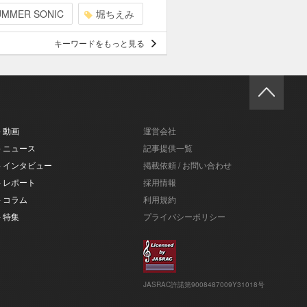
UMMER SONIC
堀ちえみ
キーワードをもっと見る
- 動画
運営会社
- ニュース
記事提供一覧
- インタビュー
掲載依頼 / お問い合わせ
- レポート
採用情報
- コラム
利用規約
- 特集
プライバシーポリシー
JASRAC許諾第9008487009Y31018号