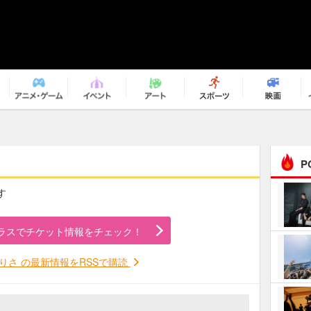
P
す
まるで原作の世界から飛
び出してきたよう！ 圧…
ラスでチケット情報をチェック！
ｅｐｌｕｓ ｗｅｅｋｅ
ｎｄ ｃｌｕｂ
りさ の最新情報をRSSで購読
ＲｅｏＮａ“ピルグリム”