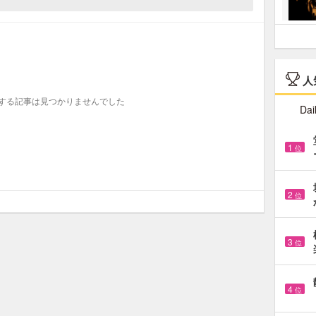
人
する記事は見つかりませんでした
Dai
1
位
2
位
3
位
4
位