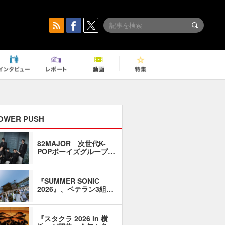
OWER PUSH
82MAJOR 次世代K-
「同窓会に
POPボーイズグループ…
い」――1
『SUMMER SONIC
石井琢磨「
2026』、ベテラン3組…
なるように
『スタクラ 2026 in 横
横内謙介×