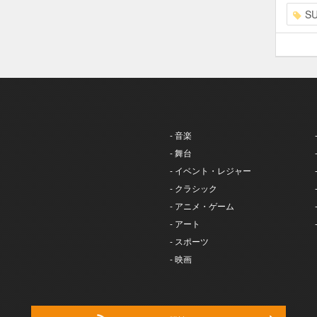
S
- 音楽
- 舞台
- イベント・レジャー
- クラシック
- アニメ・ゲーム
- アート
- スポーツ
- 映画