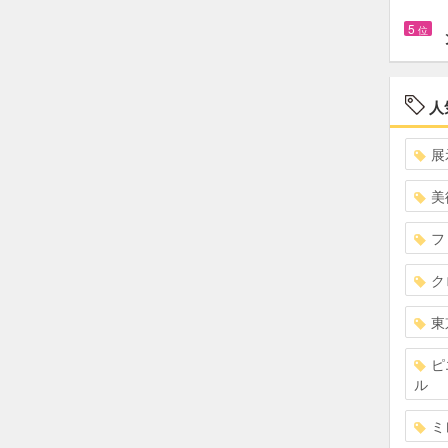
5
位
人
展
美
フ
ク
東
ピ
ル
ミ