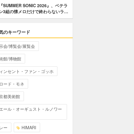
『SUMMER SONIC 2026』、ベテラ
ン3組の懐メロだけで終わらないラ…
気のキーワード
示会/博覧会/展覧会
術館/博物館
ィンセント・ファン・ゴッホ
ロード・モネ
京都美術館
エール・オーギュスト・ルノワー
レー
HIMARI