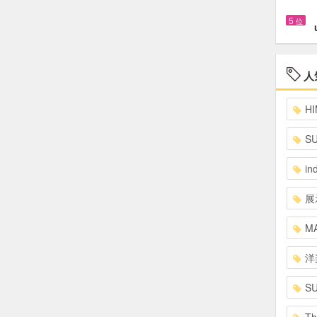
5
位
人
HI
S
in
展
MA
洋
S