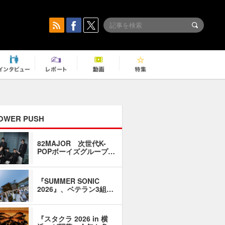
OWER PUSH
82MAJOR 次世代K-
「同窓会に
POPボーイズグループ…
い」――1
『SUMMER SONIC
石井琢磨「
2026』、ベテラン3組…
なるように
『スタクラ 2026 in 横
横内謙介×