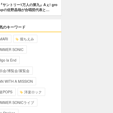
『サントリー1万人の第九』Aぇ! gro
upの佐野晶哉が合唱団代表と…
気のキーワード
MARI
堀ちえみ
UMMER SONIC
digo la End
示会/博覧会/展覧会
N WITH A MISSION
楽POPS
洋楽ロック
UMMER SONICライブ