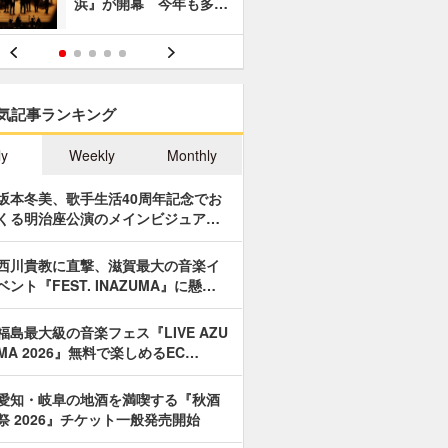
浜』が開幕 今年も多…
あやつり人
気記事ランキング
ly
Weekly
Monthly
坂本冬美、歌手生活40周年記念でお
くる明治座公演のメインビジュア…
西川貴教に直撃、滋賀最大の音楽イ
ベント『FEST. INAZUMA』に懸…
福島最大級の音楽フェス『LIVE AZU
MA 2026』無料で楽しめるEC…
愛知・岐阜の地酒を満喫する『秋酒
祭 2026』チケット一般発売開始