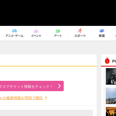
P
まるで原作の世界から飛
び出してきたよう！ 圧…
ラスでチケット情報をチェック！
ｅｐｌｕｓ ｗｅｅｋｅ
ｎｄ ｃｌｕｂ
oy の最新情報をRSSで購読
ＲｅｏＮａ“ピルグリム”