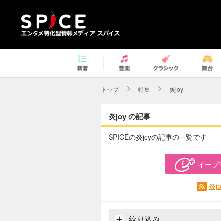
トップ
特集
炎joy
炎joy の記事
SPICEの炎joyの記事の一覧です
イープ
炎j
絞り込み