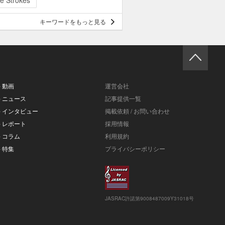
e Strokes
キーワードをもっと見る
- 動画
運営会社
- ニュース
記事提供一覧
- インタビュー
掲載依頼 / お問い合わせ
- レポート
採用情報
- コラム
利用規約
- 特集
プライバシーポリシー
JASRAC許諾第9008487009Y31018号