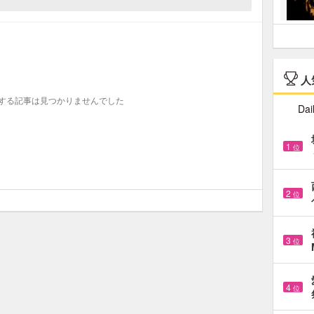
人
する記事は見つかりませんでした
Dai
1
位
2
位
3
位
4
位