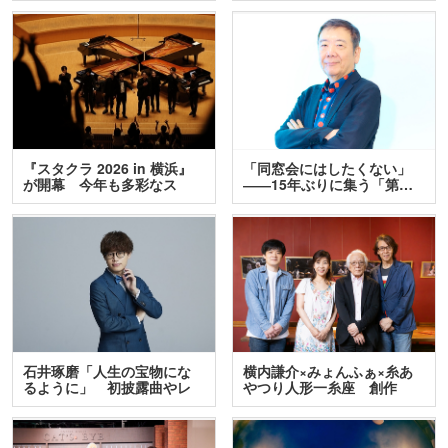
『スタクラ 2026 in 横浜』
「同窓会にはしたくない」
が開幕 今年も多彩なス
――15年ぶりに集う「第…
テ…
石井琢磨「人生の宝物にな
横内謙介×みょんふぁ×糸あ
るように」 初披露曲やレ
やつり人形一糸座 創作
ア…
人…