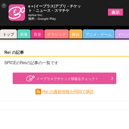
×
e＋(イープラス)アプリ - チケッ
ト・ニュース・スマチケ
表示
eplus inc.
無料 - Google Play
トップ
新着
音楽
クラシック
舞台
アニメ・ゲーム
イベン
Rei の記事
SPICEのReiの記事の一覧です
イープラスでチケット情報をチェック！
Rei の最新情報をRSSで購読