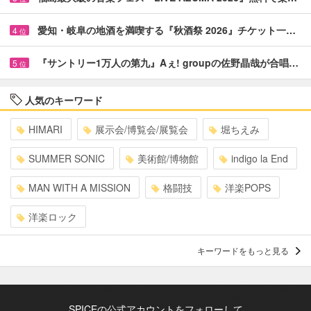
愛知・岐阜の地酒を満喫する『秋酒祭 2026』チケット一…
4
位
『サントリー1万人の第九』Aぇ! groupの佐野晶哉が合唱…
5
位
人気のキーワード
HIMARI
展示会/博覧会/展覧会
堀ちえみ
SUMMER SONIC
美術館/博物館
indigo la End
MAN WITH A MISSION
格闘技
洋楽POPS
洋楽ロック
キーワードをもっと見る
SPICEの公式アカウントをフォローして