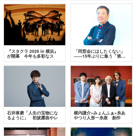
『スタクラ 2026 in 横浜』
「同窓会にはしたくない」
が開幕 今年も多彩なス
――15年ぶりに集う「第…
テ…
石井琢磨「人生の宝物にな
横内謙介×みょんふぁ×糸あ
るように」 初披露曲やレ
やつり人形一糸座 創作
ア…
人…