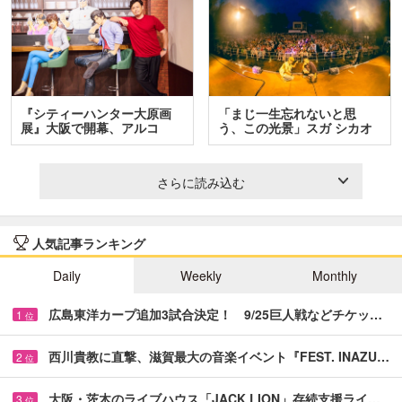
『シティーハンター大原画
「まじ一生忘れないと思
展』大阪で開幕、アルコ
う、この光景」スガ シカオ
＆…
と…
さらに読み込む
人気記事ランキング
Daily
Weekly
Monthly
広島東洋カープ追加3試合決定！ 9/25巨人戦などチケッ…
1
位
西川貴教に直撃、滋賀最大の音楽イベント『FEST. INAZU…
2
位
大阪・茨木のライブハウス「JACK LION」存続支援ライ…
3
位