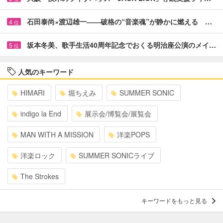
石田泰尚×渡辺雄一――破格の“音楽魂”が静かに燃える …
4
位
坂本冬美、歌手生活40周年記念でおくる明治座公演のメイ…
5
位
人気のキーワード
HIMARI
堀ちえみ
SUMMER SONIC
indigo la End
展示会/博覧会/展覧会
MAN WITH A MISSION
洋楽POPS
洋楽ロック
SUMMER SONICライブ
The Strokes
キーワードをもっと見る