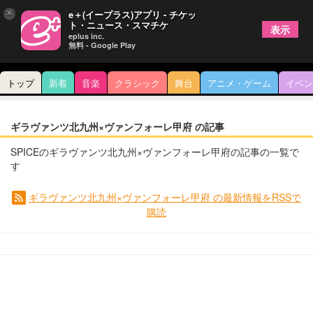
×
e＋(イープラス)アプリ - チケッ
ト・ニュース・スマチケ
表示
eplus inc.
無料 - Google Play
トップ
新着
音楽
クラシック
舞台
アニメ・ゲーム
イベン
ギラヴァンツ北九州×ヴァンフォーレ甲府 の記事
SPICEのギラヴァンツ北九州×ヴァンフォーレ甲府の記事の一覧で
す
ギラヴァンツ北九州×ヴァンフォーレ甲府 の最新情報をRSSで
購読