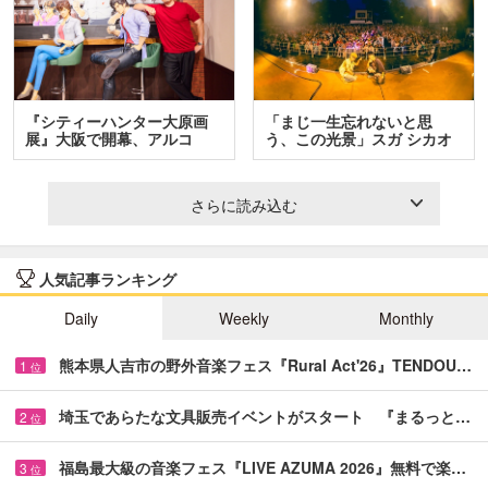
『シティーハンター大原画
「まじ一生忘れないと思
展』大阪で開幕、アルコ
う、この光景」スガ シカオ
＆…
と…
さらに読み込む
人気記事ランキング
Daily
Weekly
Monthly
熊本県人吉市の野外音楽フェス『Rural Act'26』TENDOU…
1
位
埼玉であらたな文具販売イベントがスタート 『まるっと…
2
位
福島最大級の音楽フェス『LIVE AZUMA 2026』無料で楽…
3
位