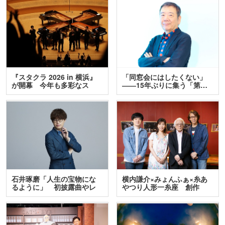
『スタクラ 2026 in 横浜』
「同窓会にはしたくない」
が開幕 今年も多彩なス
――15年ぶりに集う「第…
テ…
石井琢磨「人生の宝物にな
横内謙介×みょんふぁ×糸あ
るように」 初披露曲やレ
やつり人形一糸座 創作
ア…
人…