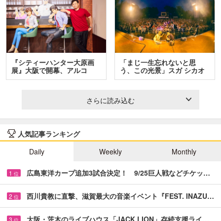
『シティーハンター大原画
「まじ一生忘れないと思
展』大阪で開幕、アルコ
う、この光景」スガ シカオ
＆…
と…
さらに読み込む
人気記事ランキング
Daily
Weekly
Monthly
広島東洋カープ追加3試合決定！ 9/25巨人戦などチケッ…
1
位
西川貴教に直撃、滋賀最大の音楽イベント『FEST. INAZU…
2
位
大阪・茨木のライブハウス「JACK LION」存続支援ライ…
3
位