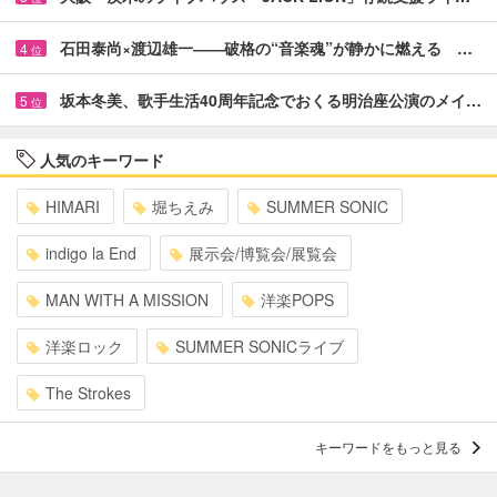
石田泰尚×渡辺雄一――破格の“音楽魂”が静かに燃える …
4
位
坂本冬美、歌手生活40周年記念でおくる明治座公演のメイ…
5
位
人気のキーワード
HIMARI
堀ちえみ
SUMMER SONIC
indigo la End
展示会/博覧会/展覧会
MAN WITH A MISSION
洋楽POPS
洋楽ロック
SUMMER SONICライブ
The Strokes
キーワードをもっと見る