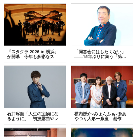
『スタクラ 2026 in 横浜』
「同窓会にはしたくない」
が開幕 今年も多彩なス
――15年ぶりに集う「第…
テ…
石井琢磨「人生の宝物にな
横内謙介×みょんふぁ×糸あ
るように」 初披露曲やレ
やつり人形一糸座 創作
ア…
人…