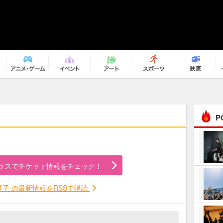
P
まるで原作の世界から飛
び出してきたよう！ 圧…
ラスでチケット情報をチェック！
ｅｐｌｕｓ ｗｅｅｋｅ
ｎｄ ｃｌｕｂ
厚子 の最新情報をRSSで購読
ＲｅｏＮａ“ピルグリム”