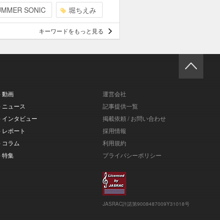
UMMER SONIC
堀ちえみ
キーワードをもっと見る
- 動画
運営会社
- ニュース
記事提供一覧
- インタビュー
掲載依頼 / お問い合わせ
- レポート
採用情報
- コラム
利用規約
- 特集
プライバシーポリシー
JASRAC許諾第9008487009Y31018号