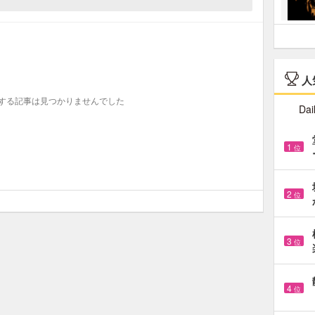
人
する記事は見つかりませんでした
Dai
1
位
2
位
3
位
4
位