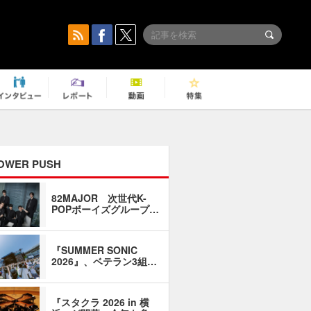
OWER PUSH
82MAJOR 次世代K-
「同窓会に
POPボーイズグループ…
い」――1
『SUMMER SONIC
石井琢磨「
2026』、ベテラン3組…
なるように
『スタクラ 2026 in 横
横内謙介×