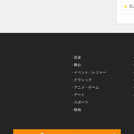
S
- 音楽
- 舞台
- イベント・レジャー
- クラシック
- アニメ・ゲーム
- アート
- スポーツ
- 映画