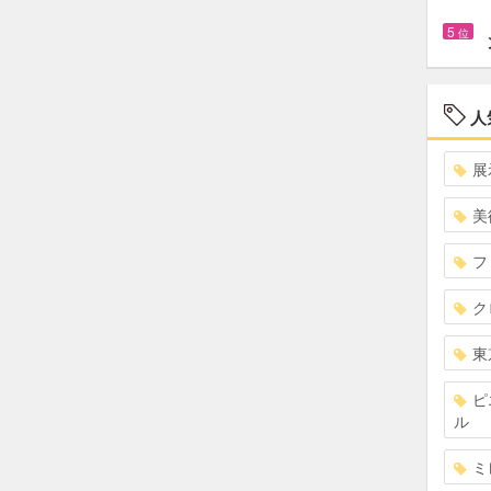
5
位
人
展
美
フ
ク
東
ピ
ル
ミ