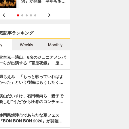
浜』が開幕 今年も多…
あやつり人
気記事ランキング
ly
Weekly
Monthly
堂本光一演出、6名のジュニアメンバ
ーらが出演する『百鬼夜鏡』 鬼…
堀ちえみ 「もっと歌っていればよ
かった」という後悔はもうしたく…
横山だいすけ、石田泰尚ら 親子で
楽しむ”うた”から圧巻のコンチェ…
静岡県焼津市であらたな夏フェス
『BON BON BON 2026』が開催…