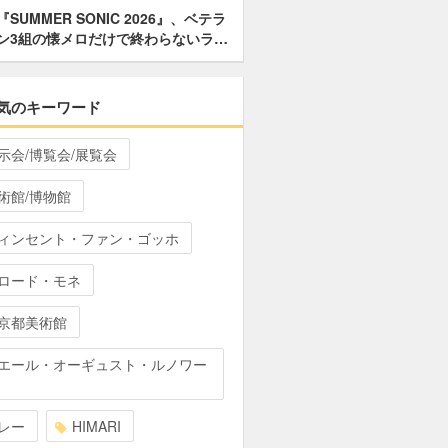
『SUMMER SONIC 2026』、ベテラ
ン3組の懐メロだけで終わらないラ…
気のキーワード
示会/博覧会/展覧会
術館/博物館
ィンセント・ファン・ゴッホ
ロード・モネ
京都美術館
エール・オーギュスト・ルノワー
レー
HIMARI