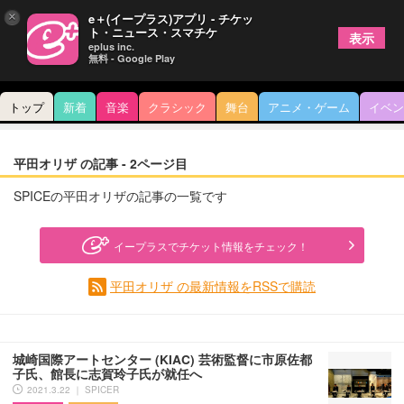
×
e＋(イープラス)アプリ - チケッ
ト・ニュース・スマチケ
表示
eplus inc.
無料 - Google Play
トップ
新着
音楽
クラシック
舞台
アニメ・ゲーム
イベン
平田オリザ の記事 - 2ページ目
SPICEの平田オリザの記事の一覧です
イープラスでチケット情報をチェック！
平田オリザ の最新情報をRSSで購読
城崎国際アートセンター (KIAC) 芸術監督に市原佐都
子氏、館長に志賀玲子氏が就任へ
2021.3.22 ｜ SPICER