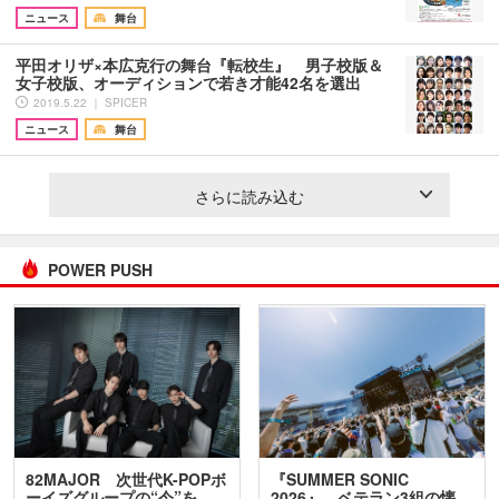
ニュース
舞台
平田オリザ×本広克行の舞台『転校生』 男子校版＆
女子校版、オーディションで若き才能42名を選出
2019.5.22 ｜ SPICER
ニュース
舞台
さらに読み込む
POWER PUSH
82MAJOR 次世代K-POPボ
『SUMMER SONIC
ーイズグループの“今”を
2026』、ベテラン3組の懐…