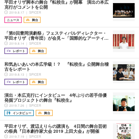
平田オリザ脚本の舞台『転校生』が開幕 演出の本広
克行がコメントを公開
2019.8.17 ｜ SPICER
ニュース
舞台
「第0回豊岡演劇祭」フェスティバルディレクター・
平田オリザ（青年団）が会見～「国際的なアーティ…
2019.8.14 ｜ SPICER
レポート
舞台
和気あいあいの本広学級！？ 『転校生』公開舞台稽
古をレポート
2019.8.13 ｜ SPICER
レポート
舞台
演出・本広克行にインタビュー 4年ぶりの若手俳優
発掘プロジェクトの舞台『転校生』
2019.7.26 ｜ SPICER
インタビュー
舞台
平田オリザ、渡辺えりらの講演も 4日間の舞台芸術
の祭典『日本劇作家大会 2019 上田大会』が開催
2019.7.19 ｜ SPICER