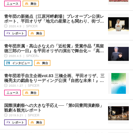
ニュース
舞台
青年団の新拠点［江原河畔劇場］プレオープン公演レ
ポート、平田オリザ「地元の産業とも関わり、街づ…
2020.4.9 ｜ SPICER
レポート
舞台
青年団所属・髙山さなえの「近松賞」受賞作品『馬留
徳三郎の一日』を平田オリザの演出で舞台化～「高…
2020.4.5 ｜ SPICER+
インタビュー
舞台
青年団若手自主企画vol.83 三橋企画、平田オリザ、三
橋亮太の戯曲をリーディング公演『自然な未来！』…
2020.1.27 ｜ SPICER
ニュース
舞台
国際演劇祭への大きな手応え──「第0回豊岡演劇祭」
観劇＆観光レポート
2019.9.21 ｜ SPICER
レポート
舞台