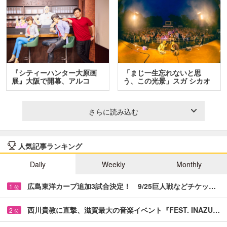
『シティーハンター大原画
「まじ一生忘れないと思
展』大阪で開幕、アルコ
う、この光景」スガ シカオ
＆…
と…
さらに読み込む
人気記事ランキング
Daily
Weekly
Monthly
広島東洋カープ追加3試合決定！ 9/25巨人戦などチケッ…
1
位
西川貴教に直撃、滋賀最大の音楽イベント『FEST. INAZU…
2
位