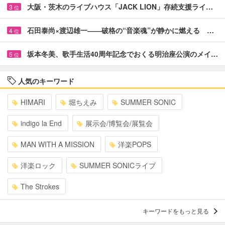
大阪・茨木のライブハウス「JACK LION」存続支援ライ…
3
位
石田泰尚×渡辺雄一――破格の“音楽魂”が静かに燃える …
4
位
坂本冬美、歌手生活40周年記念でおくる明治座公演のメイ…
5
位
人気のキーワード
HIMARI
堀ちえみ
SUMMER SONIC
indigo la End
展示会/博覧会/展覧会
MAN WITH A MISSION
洋楽POPS
洋楽ロック
SUMMER SONICライブ
The Strokes
キーワードをもっと見る