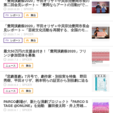
「豊岡演劇祭2020」平田オリザ＋中貝宗治豊岡市長の
第二回会見レポート～「豊岡ならアートの活動がで…
2020.8.20 ｜ SPICER
レポート
舞台
「豊岡演劇祭2020」平田オリザ＋中貝宗治豊岡市長会
見レポート～「芸術文化活動を再開する、全国のモ…
2020.7.14 ｜ SPICER
レポート
舞台
最大50万円の支援金付き！「豊岡演劇祭2020」フリ
ンジ参加団体を募集
2020.7.3 ｜ SPICER
ニュース
舞台
『悲劇喜劇』7月号で、劇作家・別役実を特集 野田
秀樹、平田オリザ、柄本明らの証言から別役劇に迫る
2020.6.3 ｜ SPICER
ニュース
舞台
PARCO劇場が、新たな演劇プロジェクト『PARCO S
TAGE @ONLINE』を始動 藤田俊太郎・井上芳雄…
2020.6.1 ｜ SPICER