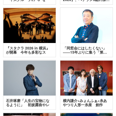
訊…
『スタクラ 2026 in 横浜』
「同窓会にはしたくない」
が開幕 今年も多彩なス
――15年ぶりに集う「第…
テ…
石井琢磨「人生の宝物にな
横内謙介×みょんふぁ×糸あ
るように」 初披露曲やレ
やつり人形一糸座 創作
ア…
人…