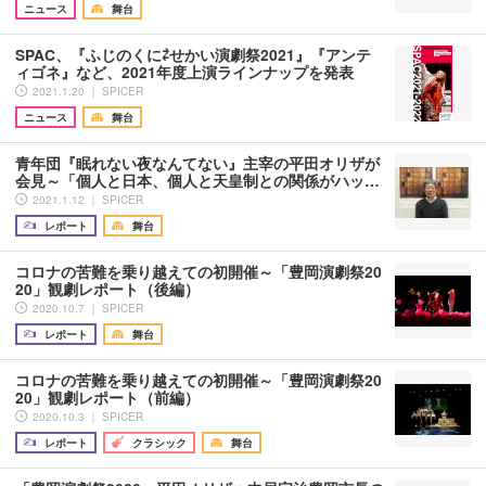
ニュース
舞台
SPAC、『ふじのくに⇄せかい演劇祭2021』『アンテ
ィゴネ』など、2021年度上演ラインナップを発表
2021.1.20 ｜ SPICER
ニュース
舞台
青年団『眠れない夜なんてない』主宰の平田オリザが
会見～「個人と日本、個人と天皇制との関係がハッ…
2021.1.12 ｜ SPICER
レポート
舞台
コロナの苦難を乗り越えての初開催～「豊岡演劇祭20
20」観劇レポート（後編）
2020.10.7 ｜ SPICER
レポート
舞台
コロナの苦難を乗り越えての初開催～「豊岡演劇祭20
20」観劇レポート（前編）
2020.10.3 ｜ SPICER
レポート
クラシック
舞台