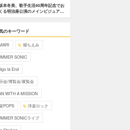
坂本冬美、歌手生活40周年記念でお
くる明治座公演のメインビジュア…
気のキーワード
MARI
堀ちえみ
UMMER SONIC
digo la End
示会/博覧会/展覧会
N WITH A MISSION
楽POPS
洋楽ロック
UMMER SONICライブ