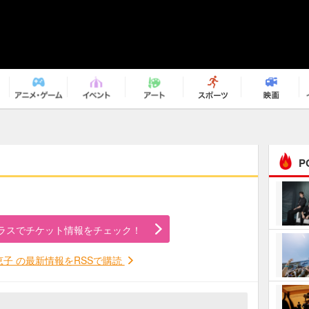
P
まるで原作の世界から飛
び出してきたよう！ 圧…
ラスでチケット情報をチェック！
ｅｐｌｕｓ ｗｅｅｋｅ
ｎｄ ｃｌｕｂ
恵子 の最新情報をRSSで購読
ＲｅｏＮａ“ピルグリム”