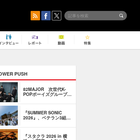
OWER PUSH
82MAJOR 次世代K-
「同窓会に
POPボーイズグループ…
い」――1
『SUMMER SONIC
石井琢磨「
2026』、ベテラン3組…
なるように
『スタクラ 2026 in 横
横内謙介×