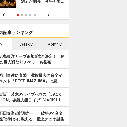
浜』が開幕 今年も多…
あやつり人
気記事ランキング
ly
Weekly
Monthly
広島東洋カープ追加3試合決定！ 9/
25巨人戦などチケットも発売
西川貴教に直撃、滋賀最大の音楽イ
ベント『FEST. INAZUMA』に懸…
大阪・茨木のライブハウス「JACK
LION」存続支援ライブ『JACK LI…
石田泰尚×渡辺雄一――破格の“音楽
魂”が静かに燃える 極上デュオ誕生