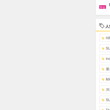
5
位
人
HI
S
in
展
MA
洋
S