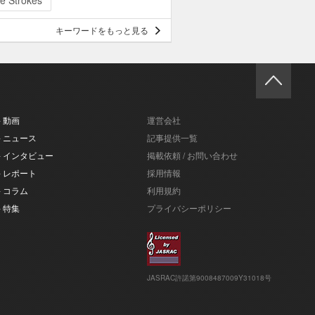
e Strokes
キーワードをもっと見る
- 動画
運営会社
- ニュース
記事提供一覧
- インタビュー
掲載依頼 / お問い合わせ
- レポート
採用情報
- コラム
利用規約
- 特集
プライバシーポリシー
JASRAC許諾第9008487009Y31018号