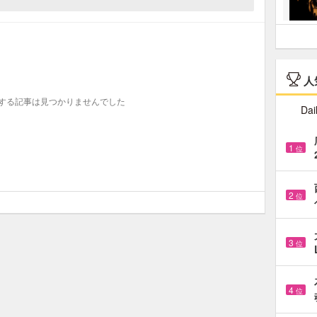
人
する記事は見つかりませんでした
Dai
1
位
2
位
3
位
4
位