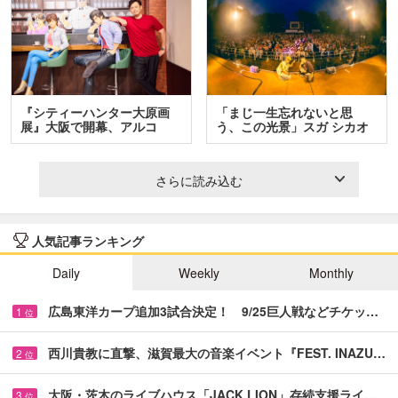
『シティーハンター大原画
「まじ一生忘れないと思
展』大阪で開幕、アルコ
う、この光景」スガ シカオ
＆…
と…
さらに読み込む
人気記事ランキング
Daily
Weekly
Monthly
広島東洋カープ追加3試合決定！ 9/25巨人戦などチケッ…
1
位
西川貴教に直撃、滋賀最大の音楽イベント『FEST. INAZU…
2
位
大阪・茨木のライブハウス「JACK LION」存続支援ライ…
3
位