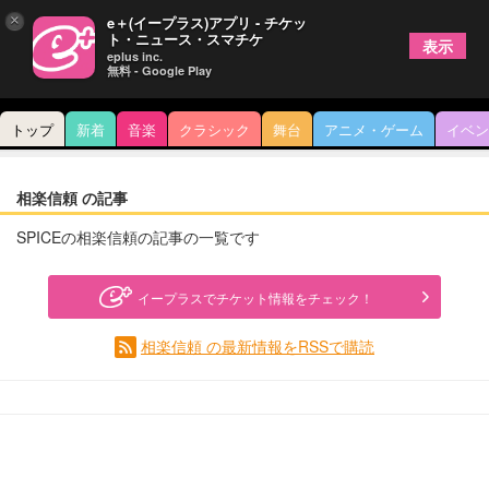
×
e＋(イープラス)アプリ - チケッ
ト・ニュース・スマチケ
表示
eplus inc.
無料 - Google Play
トップ
新着
音楽
クラシック
舞台
アニメ・ゲーム
イベン
相楽信頼 の記事
SPICEの相楽信頼の記事の一覧です
イープラスでチケット情報をチェック！
相楽信頼 の最新情報をRSSで購読