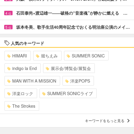
石田泰尚×渡辺雄一――破格の“音楽魂”が静かに燃える …
4
位
坂本冬美、歌手生活40周年記念でおくる明治座公演のメイ…
5
位
人気のキーワード
HIMARI
堀ちえみ
SUMMER SONIC
indigo la End
展示会/博覧会/展覧会
MAN WITH A MISSION
洋楽POPS
洋楽ロック
SUMMER SONICライブ
The Strokes
キーワードをもっと見る