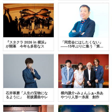
『スタクラ 2026 in 横浜』
「同窓会にはしたくない」
が開幕 今年も多彩なス
――15年ぶりに集う「第…
テ…
石井琢磨「人生の宝物にな
横内謙介×みょんふぁ×糸あ
るように」 初披露曲やレ
やつり人形一糸座 創作
ア…
人…