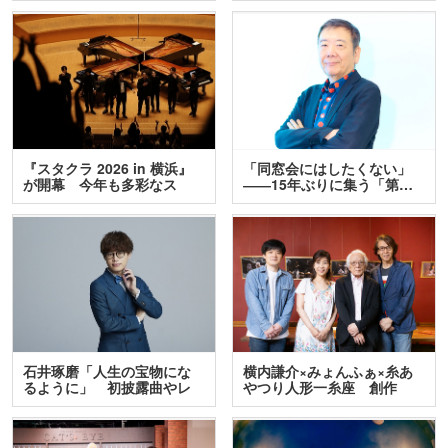
『スタクラ 2026 in 横浜』
「同窓会にはしたくない」
が開幕 今年も多彩なス
――15年ぶりに集う「第…
テ…
石井琢磨「人生の宝物にな
横内謙介×みょんふぁ×糸あ
るように」 初披露曲やレ
やつり人形一糸座 創作
ア…
人…