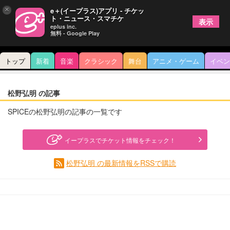
×
e＋(イープラス)アプリ - チケッ
ト・ニュース・スマチケ
表示
eplus inc.
無料 - Google Play
トップ
新着
音楽
クラシック
舞台
アニメ・ゲーム
イベン
松野弘明 の記事
SPICEの松野弘明の記事の一覧です
イープラスでチケット情報をチェック！
松野弘明 の最新情報をRSSで購読