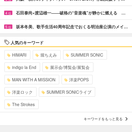
石田泰尚×渡辺雄一――破格の“音楽魂”が静かに燃える …
4
位
坂本冬美、歌手生活40周年記念でおくる明治座公演のメイ…
5
位
人気のキーワード
HIMARI
堀ちえみ
SUMMER SONIC
indigo la End
展示会/博覧会/展覧会
MAN WITH A MISSION
洋楽POPS
洋楽ロック
SUMMER SONICライブ
The Strokes
キーワードをもっと見る