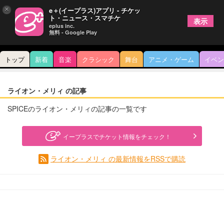
×
e＋(イープラス)アプリ - チケッ
ト・ニュース・スマチケ
表示
eplus inc.
無料 - Google Play
トップ
新着
音楽
クラシック
舞台
アニメ・ゲーム
イベン
ライオン・メリィ の記事
SPICEのライオン・メリィの記事の一覧です
イープラスでチケット情報をチェック！
ライオン・メリィ の最新情報をRSSで購読