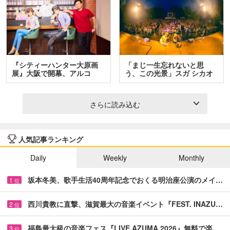
『シティーハンター大原画
「まじ一生忘れないと思
展』大阪で開幕、アルコ
う、この光景」スガ シカオ
＆…
と…
さらに読み込む
人気記事ランキング
Daily
Weekly
Monthly
坂本冬美、歌手生活40周年記念でおくる明治座公演のメイ…
1
位
西川貴教に直撃、滋賀最大の音楽イベント『FEST. INAZU…
2
位
福島最大級の音楽フェス『LIVE AZUMA 2026』無料で楽…
3
位