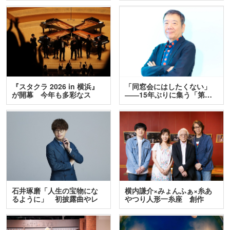
『スタクラ 2026 in 横浜』
「同窓会にはしたくない」
が開幕 今年も多彩なス
――15年ぶりに集う「第…
テ…
石井琢磨「人生の宝物にな
横内謙介×みょんふぁ×糸あ
るように」 初披露曲やレ
やつり人形一糸座 創作
ア…
人…