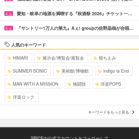
愛知・岐阜の地酒を満喫する『秋酒祭 2026』チケット一…
4
位
『サントリー1万人の第九』Aぇ! groupの佐野晶哉が合唱…
5
位
人気のキーワード
HIMARI
展示会/博覧会/展覧会
堀ちえみ
SUMMER SONIC
美術館/博物館
indigo la End
MAN WITH A MISSION
格闘技
洋楽POPS
洋楽ロック
キーワードをもっと見る
SPICEの公式アカウントをフォローして