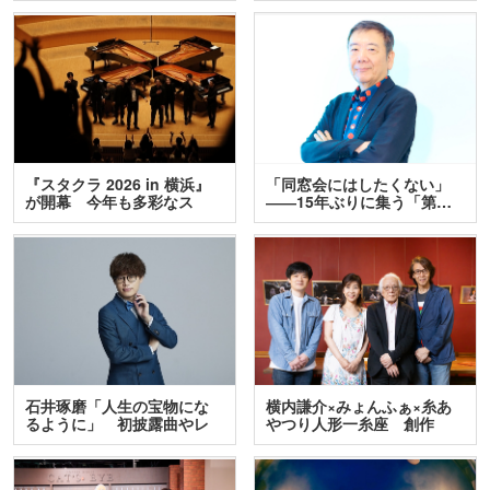
『スタクラ 2026 in 横浜』
「同窓会にはしたくない」
が開幕 今年も多彩なス
――15年ぶりに集う「第…
テ…
石井琢磨「人生の宝物にな
横内謙介×みょんふぁ×糸あ
るように」 初披露曲やレ
やつり人形一糸座 創作
ア…
人…