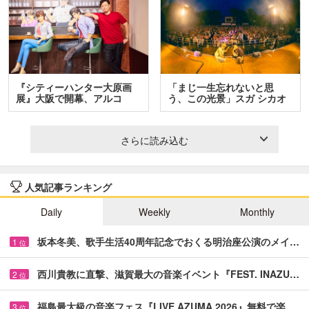
『シティーハンター大原画
「まじ一生忘れないと思
展』大阪で開幕、アルコ
う、この光景」スガ シカオ
＆…
と…
さらに読み込む
人気記事ランキング
Daily
Weekly
Monthly
坂本冬美、歌手生活40周年記念でおくる明治座公演のメイ…
1
位
西川貴教に直撃、滋賀最大の音楽イベント『FEST. INAZU…
2
位
福島最大級の音楽フェス『LIVE AZUMA 2026』無料で楽…
3
位