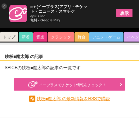
×
e＋(イープラス)アプリ - チケッ
ト・ニュース・スマチケ
表示
eplus inc.
無料 - Google Play
トップ
新着
音楽
クラシック
舞台
アニメ・ゲーム
イベン
鉄板■魔太郎 の記事
SPICEの鉄板■魔太郎の記事の一覧です
イープラスでチケット情報をチェック！
鉄板■魔太郎 の最新情報をRSSで購読