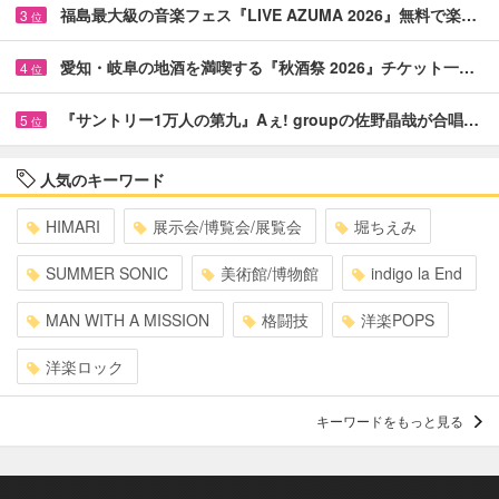
福島最大級の音楽フェス『LIVE AZUMA 2026』無料で楽…
3
位
愛知・岐阜の地酒を満喫する『秋酒祭 2026』チケット一…
4
位
『サントリー1万人の第九』Aぇ! groupの佐野晶哉が合唱…
5
位
人気のキーワード
HIMARI
展示会/博覧会/展覧会
堀ちえみ
SUMMER SONIC
美術館/博物館
indigo la End
MAN WITH A MISSION
格闘技
洋楽POPS
洋楽ロック
キーワードをもっと見る