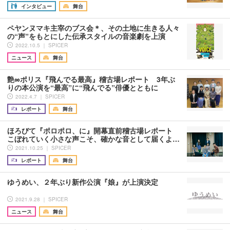
インタビュー
舞台
ペヤンヌマキ主宰のブス会＊、その土地に生きる人々
の“声”をもとにした伝承スタイルの音楽劇を上演
2022.10.5 ｜ SPICER
ニュース
舞台
艶∞ポリス『飛んでる最高』稽古場レポート 3年ぶ
りの本公演を“最高”に“飛んでる”俳優とともに
2022.4.7 ｜ SPICER
レポート
舞台
ほろびて『ポロポロ、に』開幕直前稽古場レポート
こぼれていく小さな声こそ、確かな音として届くよ…
2021.10.25 ｜ SPICER
レポート
舞台
ゆうめい、２年ぶり新作公演『娘』が上演決定
2021.9.28 ｜ SPICER
ニュース
舞台