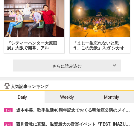
『シティーハンター大原画
「まじ一生忘れないと思
展』大阪で開幕、アルコ
う、この光景」スガ シカオ
＆…
と…
さらに読み込む
人気記事ランキング
Daily
Weekly
Monthly
坂本冬美、歌手生活40周年記念でおくる明治座公演のメイ…
1
位
西川貴教に直撃、滋賀最大の音楽イベント『FEST. INAZU…
2
位