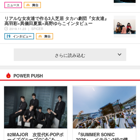
ニュース
舞台
リアルな女友達で作る3人芝居 タカハ劇団『女友達』
高羽彩×異儀田夏葉×高野ゆらこインタビュー
2019.11.23 ｜ SPICER
インタビュー
舞台
さらに読み込む
POWER PUSH
82MAJOR 次世代K-POPボ
『SUMMER SONIC
ーイズグループの“今”を
2026』、ベテラン3組の懐…