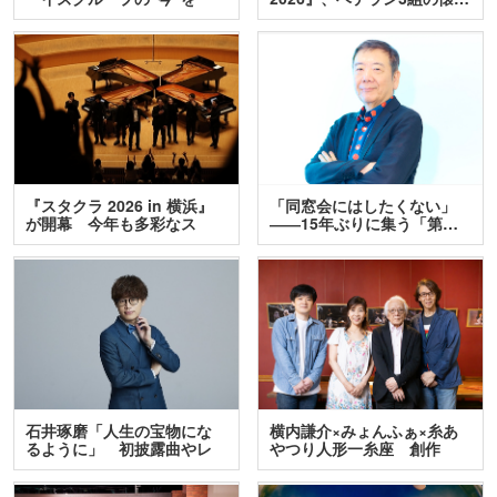
訊…
『スタクラ 2026 in 横浜』
「同窓会にはしたくない」
が開幕 今年も多彩なス
――15年ぶりに集う「第…
テ…
石井琢磨「人生の宝物にな
横内謙介×みょんふぁ×糸あ
るように」 初披露曲やレ
やつり人形一糸座 創作
ア…
人…