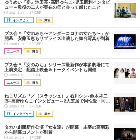
ゆうめい『姿』池田亮×高野ゆらこ×児玉磨利インタビ
ュー～母役の二人が実在の母と会って感じたこと
2021.5.11 ｜ SPICER
インタビュー
舞台
ブス会＊『女のみち〜アンダーコロナの女たち〜』が
開幕 安藤玉恵もサプライズ出演した舞台写真が到着
2020.10.1 ｜ SPICER
ニュース
舞台
ブス会＊「女のみち」シリーズ最新作が本多劇場にて
上演決定 配信上映会＆トークイベントも開催
2020.9.16 ｜ SPICER
ニュース
舞台
ねじリズム『／（スラッシュ）』石川シン×鈴木祥二
郎×高野ゆらこインタビュー～2人芝居で同性愛・同…
2020.1.13 ｜ SPICER
インタビュー
舞台
タカハ劇団新作公演『女友達』が開幕 主宰の高羽彩
から開幕コメントが到着
2019.12.4 ｜ SPICER