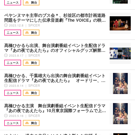
ニュース
舞台
ペヤンヌマキ主宰のブス会＊、杉並区の都市計画道路
問題をテーマにした伝承音楽劇『The VOICE』の映…
2023.12.8 ｜ SPICER
ニュース
舞台
髙橋ひかるら出演、舞台演劇番組イベント生配信ドラ
マ『あの夜であえたら』のオフィシャルグッズ解禁…
2023.8.17 ｜ SPICER
ニュース
舞台
髙橋ひかる、千葉雄大ら出演の舞台演劇番組イベント
生配信ドラマ『あの夜であえたら』 オードリー、…
2023.8.14 ｜ SPICER
ニュース
舞台
髙橋ひかる主演 舞台演劇番組イベント生配信ドラマ
『あの夜であえたら』10月東京国際フォーラムで上…
2023.5.16 ｜ SPICER
ニュース
舞台