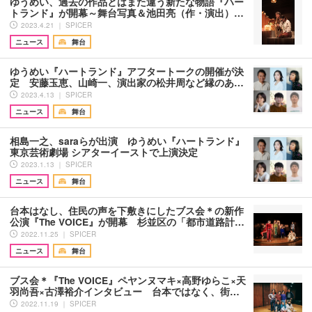
ゆうめい、過去の作品とはまた違う新たな物語『ハー
トランド』が開幕～舞台写真＆池田亮（作・演出）…
2023.4.21 ｜ SPICER
ニュース
舞台
ゆうめい『ハートランド』アフタートークの開催が決
定 安藤玉恵、山崎一、演出家の松井周など縁のあ…
2023.4.13 ｜ SPICER
ニュース
舞台
相島一之、saraらが出演 ゆうめい『ハートランド』
東京芸術劇場 シアターイーストで上演決定
2023.1.13 ｜ SPICER
ニュース
舞台
台本はなし、住民の声を下敷きにしたブス会＊の新作
公演『The VOICE』が開幕 杉並区の「都市道路計…
2022.11.25 ｜ SPICER
ニュース
舞台
ブス会＊『The VOICE』ペヤンヌマキ×高野ゆらこ×天
羽尚吾×古澤裕介インタビュー 台本ではなく、街…
2022.11.19 ｜ SPICER