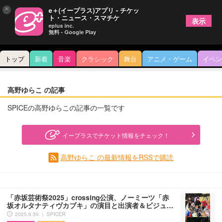
×
e＋(イープラス)アプリ - チケッ
ト・ニュース・スマチケ
表示
eplus inc.
無料 - Google Play
トップ
新着
音楽
クラシック
舞台
アニメ・ゲーム
イベン
高野ゆらこ の記事
SPICEの高野ゆらこの記事の一覧です
イープラスでチケット情報をチェック！
高野ゆらこ の最新情報をRSSで購読
「赤坂芸術祭2025」crossing公演、ノーミーツ「赤
坂オルタナティヴカブキ」の演目と出演者＆ビジュ…
2025.9.30 ｜ SPICER