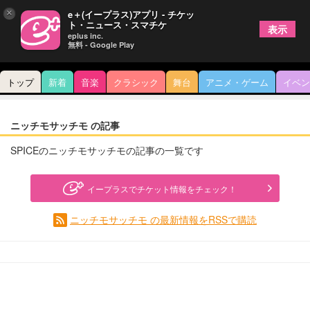
×
e＋(イープラス)アプリ - チケッ
ト・ニュース・スマチケ
表示
eplus inc.
無料 - Google Play
トップ
新着
音楽
クラシック
舞台
アニメ・ゲーム
イベン
ニッチモサッチモ の記事
SPICEのニッチモサッチモの記事の一覧です
イープラスでチケット情報をチェック！
ニッチモサッチモ の最新情報をRSSで購読