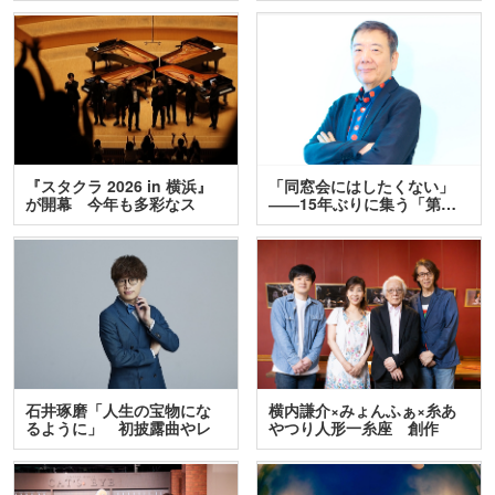
『スタクラ 2026 in 横浜』
「同窓会にはしたくない」
が開幕 今年も多彩なス
――15年ぶりに集う「第…
テ…
石井琢磨「人生の宝物にな
横内謙介×みょんふぁ×糸あ
るように」 初披露曲やレ
やつり人形一糸座 創作
ア…
人…