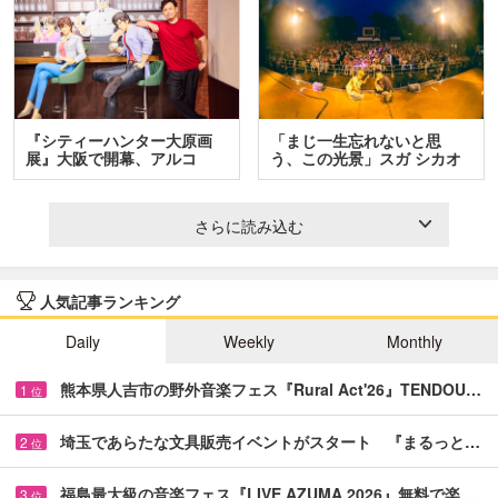
『シティーハンター大原画
「まじ一生忘れないと思
展』大阪で開幕、アルコ
う、この光景」スガ シカオ
＆…
と…
さらに読み込む
人気記事ランキング
Daily
Weekly
Monthly
熊本県人吉市の野外音楽フェス『Rural Act'26』TENDOU…
1
位
埼玉であらたな文具販売イベントがスタート 『まるっと…
2
位
福島最大級の音楽フェス『LIVE AZUMA 2026』無料で楽…
3
位