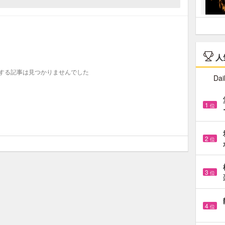
人
する記事は見つかりませんでした
Dai
1
位
2
位
3
位
4
位