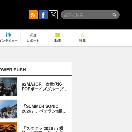
OWER PUSH
82MAJOR 次世代K-
「同窓会に
POPボーイズグループ…
い」――1
『SUMMER SONIC
石井琢磨「
2026』、ベテラン3組…
なるように
『スタクラ 2026 in 横
横内謙介×