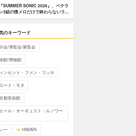
『SUMMER SONIC 2026』、ベテラ
ン3組の懐メロだけで終わらないラ…
気のキーワード
示会/博覧会/展覧会
術館/博物館
ィンセント・ファン・ゴッホ
ロード・モネ
京都美術館
エール・オーギュスト・ルノワー
レー
HIMARI