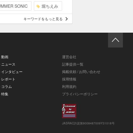
UMMER SONIC
堀ちえみ
キーワードをもっと見る
- 動画
運営会社
- ニュース
記事提供一覧
- インタビュー
掲載依頼 / お問い合わせ
- レポート
採用情報
- コラム
利用規約
- 特集
プライバシーポリシー
JASRAC許諾第9008487009Y31018号