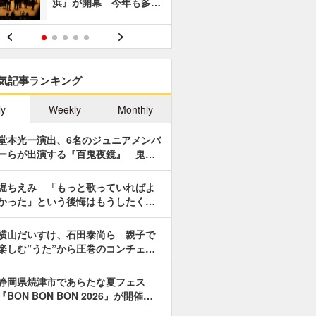
浜』が開幕 今年も多…
あやつり人
気記事ランキング
ly
Weekly
Monthly
堂本光一演出、6名のジュニアメンバ
ーらが出演する『百鬼夜鏡』 鬼…
堀ちえみ 「もっと歌っていればよ
かった」という後悔はもうしたく…
横山だいすけ、石田泰尚ら 親子で
楽しむ”うた”から圧巻のコンチェ…
静岡県焼津市であらたな夏フェス
『BON BON BON 2026』が開催…