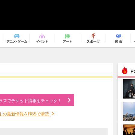
P
まるで原作の世界から飛
び出してきたよう！ 圧…
ラスでチケット情報をチェック！
ｅｐｌｕｓ ｗｅｅｋｅ
ｎｄ ｃｌｕｂ
帆 の最新情報をRSSで購読
ＲｅｏＮａ“ピルグリム”