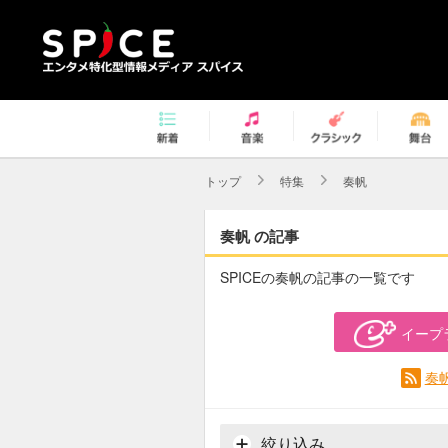
トップ
特集
奏帆
奏帆 の記事
SPICEの奏帆の記事の一覧です
イープ
奏
絞り込み