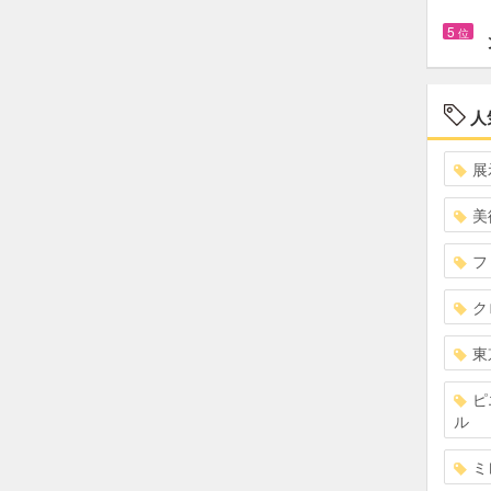
5
位
人
展
美
フ
ク
東
ピ
ル
ミ