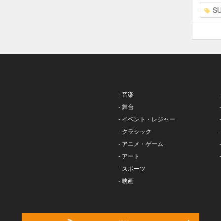
S
- 音楽
- 舞台
- イベント・レジャー
- クラシック
- アニメ・ゲーム
- アート
- スポーツ
- 映画