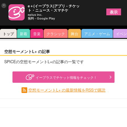
×
e＋(イープラス)アプリ - チケッ
ト・ニュース・スマチケ
表示
eplus inc.
無料 - Google Play
トップ
新着
音楽
クラシック
舞台
アニメ・ゲーム
イベン
空想モーメントL+ の記事
SPICEの空想モーメントL+の記事の一覧です
イープラスでチケット情報をチェック！
空想モーメントL+ の最新情報をRSSで購読