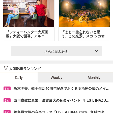
『シティーハンター大原画
「まじ一生忘れないと思
展』大阪で開幕、アルコ
う、この光景」スガ シカオ
＆…
と…
さらに読み込む
人気記事ランキング
Daily
Weekly
Monthly
坂本冬美、歌手生活40周年記念でおくる明治座公演のメイ…
1
位
西川貴教に直撃、滋賀最大の音楽イベント『FEST. INAZU…
2
位
福島最大級の音楽フェス『LIVE AZUMA 2026』無料で楽…
3
位