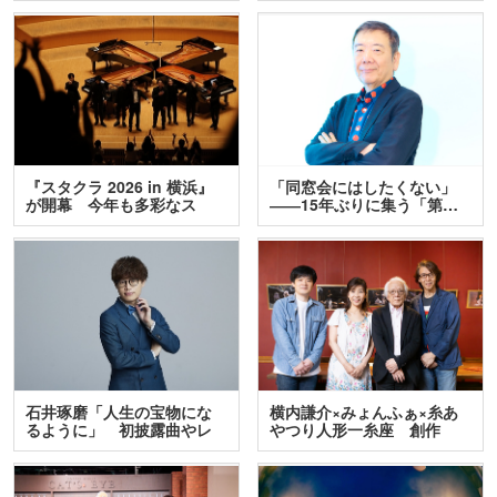
『スタクラ 2026 in 横浜』
「同窓会にはしたくない」
が開幕 今年も多彩なス
――15年ぶりに集う「第…
テ…
石井琢磨「人生の宝物にな
横内謙介×みょんふぁ×糸あ
るように」 初披露曲やレ
やつり人形一糸座 創作
ア…
人…