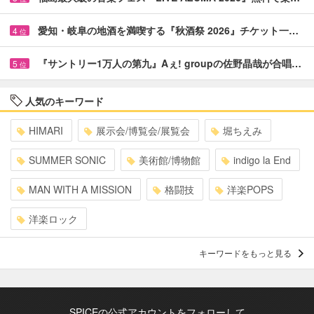
愛知・岐阜の地酒を満喫する『秋酒祭 2026』チケット一…
4
位
『サントリー1万人の第九』Aぇ! groupの佐野晶哉が合唱…
5
位
人気のキーワード
HIMARI
展示会/博覧会/展覧会
堀ちえみ
SUMMER SONIC
美術館/博物館
indigo la End
MAN WITH A MISSION
格闘技
洋楽POPS
洋楽ロック
キーワードをもっと見る
SPICEの公式アカウントをフォローして