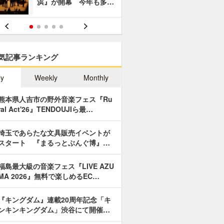
浜』が開幕 今年も多…
あやつり人
気記事ランキング
ly
Weekly
Monthly
熊本県人吉市の野外音楽フェス『Ru
ral Act'26』TENDOUJIら最…
埼玉であらたな文具販売イベントが
スタート 『まるっとぶんぐ博』…
福島最大級の音楽フェス『LIVE AZU
MA 2026』無料で楽しめるEC…
『キングダム』連載20周年記念「キ
ンキンキングダム」渋谷にて開催…