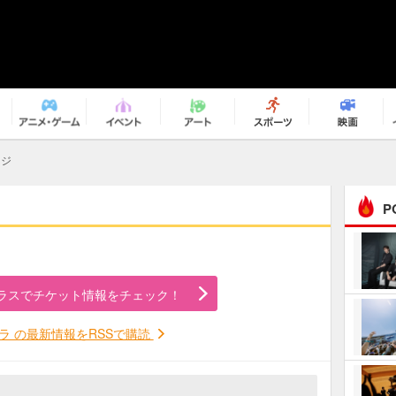
ージ
P
まるで原作の世界から飛
び出してきたよう！ 圧…
ラスでチケット情報をチェック！
ｅｐｌｕｓ ｗｅｅｋｅ
ｎｄ ｃｌｕｂ
ラ の最新情報をRSSで購読
ＲｅｏＮａ“ピルグリム”