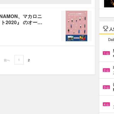
NAMON、マカロニ
ト2020』 のオー…
人
Dai
1
位
1
前へ
2
2
位
3
位
4
位