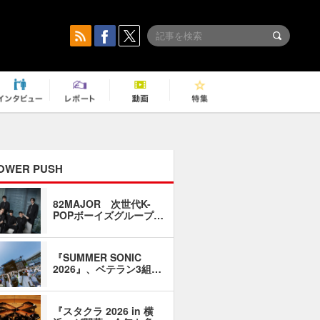
OWER PUSH
82MAJOR 次世代K-
「同窓会に
POPボーイズグループ…
い」――1
『SUMMER SONIC
石井琢磨「
2026』、ベテラン3組…
なるように
『スタクラ 2026 in 横
横内謙介×