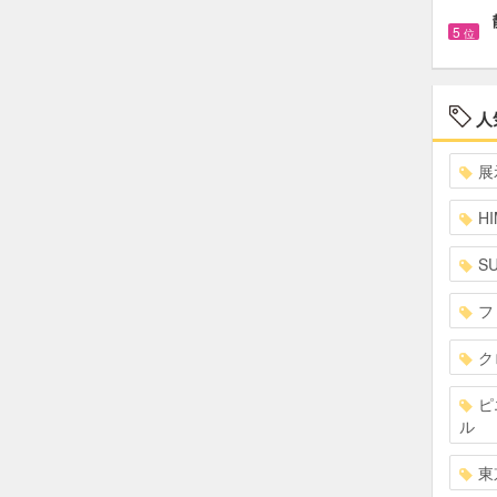
5
位
人
展
HI
S
フ
ク
ピ
ル
東