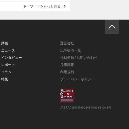
キーワードをもっと見る
- 動画
運営会社
- ニュース
記事提供一覧
- インタビュー
掲載依頼 / お問い合わせ
- レポート
採用情報
- コラム
利用規約
- 特集
プライバシーポリシー
JASRAC許諾第9008487009Y31018号