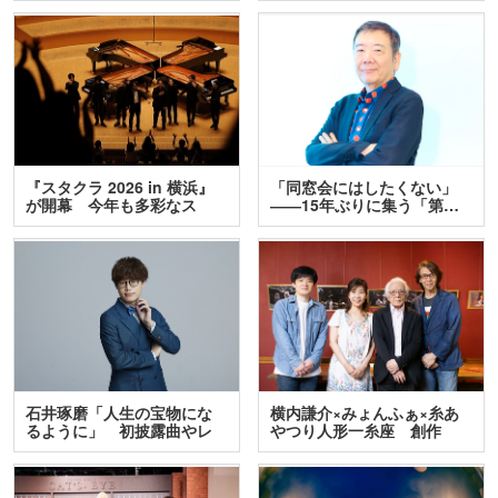
『スタクラ 2026 in 横浜』
「同窓会にはしたくない」
が開幕 今年も多彩なス
――15年ぶりに集う「第…
テ…
石井琢磨「人生の宝物にな
横内謙介×みょんふぁ×糸あ
るように」 初披露曲やレ
やつり人形一糸座 創作
ア…
人…