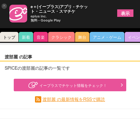
×
e＋(イープラス)アプリ - チケッ
ト・ニュース・スマチケ
表示
eplus inc.
無料 - Google Play
トップ
新着
音楽
クラシック
舞台
アニメ・ゲーム
イベン
渡部麗 の記事
SPICEの渡部麗の記事の一覧です
イープラスでチケット情報をチェック！
渡部麗 の最新情報をRSSで購読