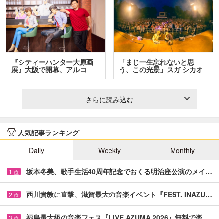
『シティーハンター大原画
「まじ一生忘れないと思
展』大阪で開幕、アルコ
う、この光景」スガ シカオ
＆…
と…
さらに読み込む
人気記事ランキング
Daily
Weekly
Monthly
坂本冬美、歌手生活40周年記念でおくる明治座公演のメイ…
1
位
西川貴教に直撃、滋賀最大の音楽イベント『FEST. INAZU…
2
位
福島最大級の音楽フェス『LIVE AZUMA 2026』無料で楽…
3
位