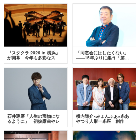
『スタクラ 2026 in 横浜』
「同窓会にはしたくない」
が開幕 今年も多彩なス
――15年ぶりに集う「第…
テ…
石井琢磨「人生の宝物にな
横内謙介×みょんふぁ×糸あ
るように」 初披露曲やレ
やつり人形一糸座 創作
ア…
人…