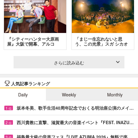
『シティーハンター大原画
「まじ一生忘れないと思
展』大阪で開幕、アルコ
う、この光景」スガ シカオ
＆…
と…
さらに読み込む
人気記事ランキング
Daily
Weekly
Monthly
坂本冬美、歌手生活40周年記念でおくる明治座公演のメイ…
1
位
西川貴教に直撃、滋賀最大の音楽イベント『FEST. INAZU…
2
位
福島最大級の音楽フェス『LIVE AZUMA 2026』無料で楽…
3
位