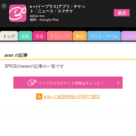
×
e＋(イープラス)アプリ - チケッ
ト・ニュース・スマチケ
表示
eplus inc.
無料 - Google Play
トップ
新着
音楽
クラシック
舞台
アニメ・ゲーム
イベン
aran の記事
SPICEのaranの記事の一覧です
イープラスでチケット情報をチェック！
aran の最新情報をRSSで購読