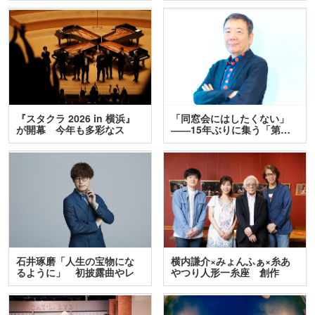
『スタクラ 2026 in 横浜』
「同窓会にはしたくない」
が開幕 今年も多彩なス
――15年ぶりに集う「第…
テ…
石井琢磨「人生の宝物にな
横内謙介×みょんふぁ×糸あ
るように」 初披露曲やレ
やつり人形一糸座 創作
ア…
人…