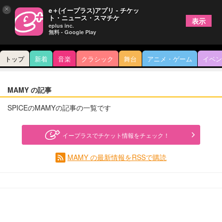
×
e＋(イープラス)アプリ - チケッ
ト・ニュース・スマチケ
表示
eplus inc.
無料 - Google Play
トップ
新着
音楽
クラシック
舞台
アニメ・ゲーム
イベン
MAMY の記事
SPICEのMAMYの記事の一覧です
イープラスでチケット情報をチェック！
MAMY の最新情報をRSSで購読