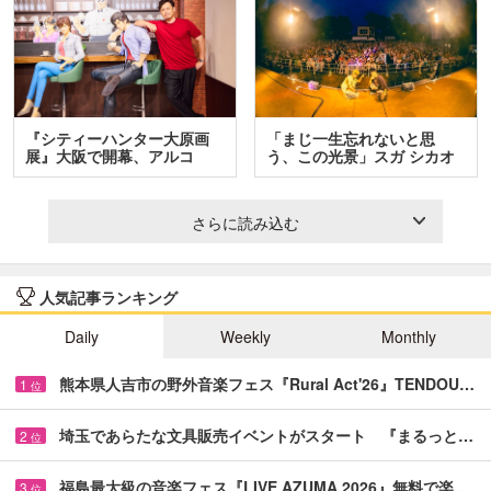
『シティーハンター大原画
「まじ一生忘れないと思
展』大阪で開幕、アルコ
う、この光景」スガ シカオ
＆…
と…
さらに読み込む
人気記事ランキング
Daily
Weekly
Monthly
熊本県人吉市の野外音楽フェス『Rural Act'26』TENDOU…
1
位
埼玉であらたな文具販売イベントがスタート 『まるっと…
2
位
福島最大級の音楽フェス『LIVE AZUMA 2026』無料で楽…
3
位