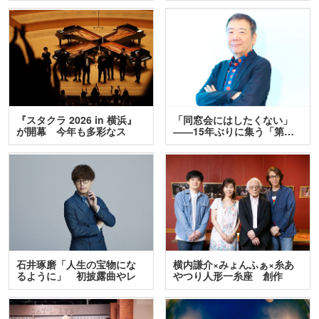
『スタクラ 2026 in 横浜』
「同窓会にはしたくない」
が開幕 今年も多彩なス
――15年ぶりに集う「第…
テ…
石井琢磨「人生の宝物にな
横内謙介×みょんふぁ×糸あ
るように」 初披露曲やレ
やつり人形一糸座 創作
ア…
人…