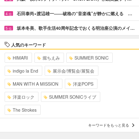
石田泰尚×渡辺雄一――破格の“音楽魂”が静かに燃える …
4
位
坂本冬美、歌手生活40周年記念でおくる明治座公演のメイ…
5
位
人気のキーワード
HIMARI
堀ちえみ
SUMMER SONIC
indigo la End
展示会/博覧会/展覧会
MAN WITH A MISSION
洋楽POPS
洋楽ロック
SUMMER SONICライブ
The Strokes
キーワードをもっと見る