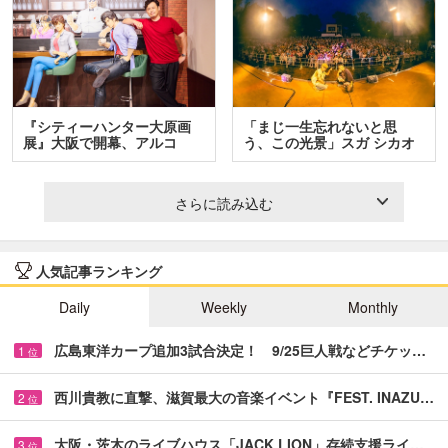
『シティーハンター大原画
「まじ一生忘れないと思
展』大阪で開幕、アルコ
う、この光景」スガ シカオ
＆…
と…
さらに読み込む
人気記事ランキング
Daily
Weekly
Monthly
広島東洋カープ追加3試合決定！ 9/25巨人戦などチケッ…
1
位
西川貴教に直撃、滋賀最大の音楽イベント『FEST. INAZU…
2
位
大阪・茨木のライブハウス「JACK LION」存続支援ライ…
3
位