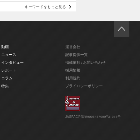
キーワードをもっと見る
- 動画
運営会社
- ニュース
記事提供一覧
- インタビュー
掲載依頼 / お問い合わせ
- レポート
採用情報
- コラム
利用規約
- 特集
プライバシーポリシー
JASRAC許諾第9008487009Y31018号