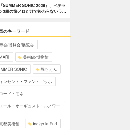
『SUMMER SONIC 2026』、ベテラ
ン3組の懐メロだけで終わらないラ…
気のキーワード
示会/博覧会/展覧会
MARI
美術館/博物館
UMMER SONIC
堀ちえみ
ィンセント・ファン・ゴッホ
ロード・モネ
エール・オーギュスト・ルノワー
京都美術館
indigo la End