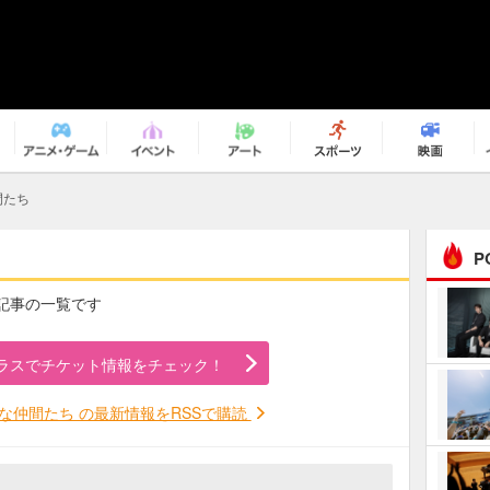
間たち
P
の記事の一覧です
まるで原作の世界から飛
び出してきたよう！ 圧…
ラスでチケット情報をチェック！
ｅｐｌｕｓ ｗｅｅｋｅ
ｎｄ ｃｌｕｂ
な仲間たち の最新情報をRSSで購読
ＲｅｏＮａ“ピルグリム”