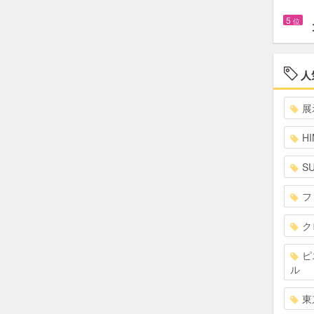
5
位
人
展
HI
S
フ
ク
ピ
ル
東