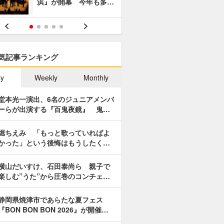
浜』が開幕 今年も多…
あやつり人
気記事ランキング
ly
Weekly
Monthly
堂本光一演出、6名のジュニアメンバ
ーらが出演する『百鬼夜鏡』 鬼…
堀ちえみ 「もっと歌っていればよ
かった」という後悔はもうしたく…
横山だいすけ、石田泰尚ら 親子で
楽しむ”うた”から圧巻のコンチェ…
静岡県焼津市であらたな夏フェス
『BON BON BON 2026』が開催…