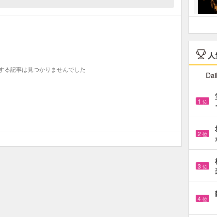
人
する記事は見つかりませんでした
Dai
1
位
2
位
3
位
4
位