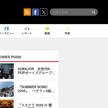
OWER PUSH
82MAJOR 次世代K-
「同窓会に
POPボーイズグループ…
い」――1
『SUMMER SONIC
石井琢磨「
2026』、ベテラン3組…
なるように
『スタクラ 2026 in 横
横内謙介×