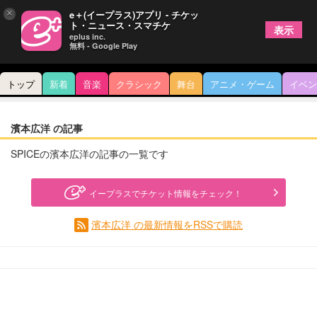
×
e＋(イープラス)アプリ - チケッ
ト・ニュース・スマチケ
表示
eplus inc.
無料 - Google Play
トップ
新着
音楽
クラシック
舞台
アニメ・ゲーム
イベン
濱本広洋 の記事
SPICEの濱本広洋の記事の一覧です
イープラスでチケット情報をチェック！
濱本広洋 の最新情報をRSSで購読