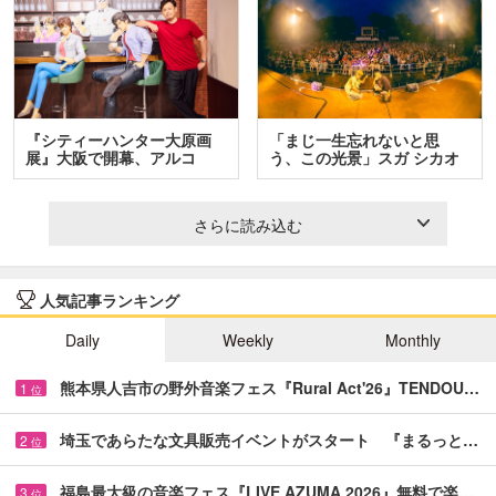
『シティーハンター大原画
「まじ一生忘れないと思
展』大阪で開幕、アルコ
う、この光景」スガ シカオ
＆…
と…
さらに読み込む
人気記事ランキング
Daily
Weekly
Monthly
熊本県人吉市の野外音楽フェス『Rural Act'26』TENDOU…
1
位
埼玉であらたな文具販売イベントがスタート 『まるっと…
2
位
福島最大級の音楽フェス『LIVE AZUMA 2026』無料で楽…
3
位