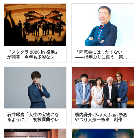
『スタクラ 2026 in 横浜』
「同窓会にはしたくない」
が開幕 今年も多彩なス
――15年ぶりに集う「第…
テ…
石井琢磨「人生の宝物にな
横内謙介×みょんふぁ×糸あ
るように」 初披露曲やレ
やつり人形一糸座 創作
ア…
人…