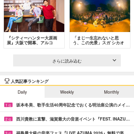
『シティーハンター大原画
「まじ一生忘れないと思
展』大阪で開幕、アルコ
う、この光景」スガ シカオ
＆…
と…
さらに読み込む
人気記事ランキング
Daily
Weekly
Monthly
坂本冬美、歌手生活40周年記念でおくる明治座公演のメイ…
1
位
西川貴教に直撃、滋賀最大の音楽イベント『FEST. INAZU…
2
位
福島最大級の音楽フェス『LIVE AZUMA 2026』無料で楽…
3
位