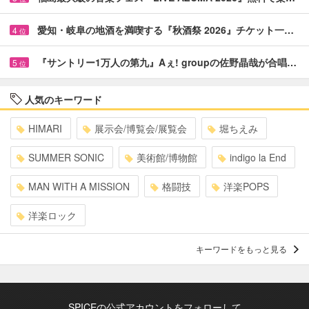
愛知・岐阜の地酒を満喫する『秋酒祭 2026』チケット一…
4
位
『サントリー1万人の第九』Aぇ! groupの佐野晶哉が合唱…
5
位
人気のキーワード
HIMARI
展示会/博覧会/展覧会
堀ちえみ
SUMMER SONIC
美術館/博物館
indigo la End
MAN WITH A MISSION
格闘技
洋楽POPS
洋楽ロック
キーワードをもっと見る
SPICEの公式アカウントをフォローして