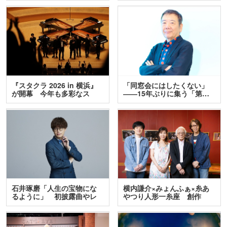
『スタクラ 2026 in 横浜』
「同窓会にはしたくない」
が開幕 今年も多彩なス
――15年ぶりに集う「第…
テ…
石井琢磨「人生の宝物にな
横内謙介×みょんふぁ×糸あ
るように」 初披露曲やレ
やつり人形一糸座 創作
ア…
人…