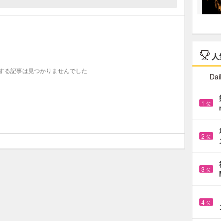
人
する記事は見つかりませんでした
Dai
1
位
2
位
3
位
4
位