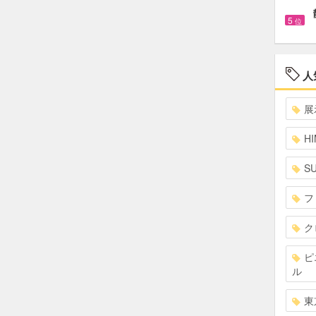
5
位
人
展
HI
S
フ
ク
ピ
ル
東