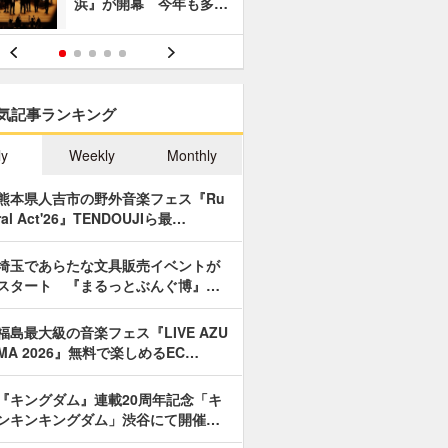
浜』が開幕 今年も多…
あやつり人
気記事ランキング
ly
Weekly
Monthly
熊本県人吉市の野外音楽フェス『Ru
ral Act'26』TENDOUJIら最…
埼玉であらたな文具販売イベントが
スタート 『まるっとぶんぐ博』…
福島最大級の音楽フェス『LIVE AZU
MA 2026』無料で楽しめるEC…
『キングダム』連載20周年記念「キ
ンキンキングダム」渋谷にて開催…