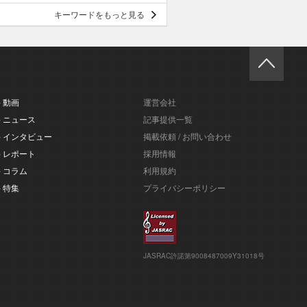
キーワードをもっと見る
- 動画
運営会社
- ニュース
記事提供一覧
- インタビュー
掲載依頼 / お問い合わせ
- レポート
採用情報
- コラム
利用規約
- 特集
プライバシーポリシー
JASRAC許諾第9008487009Y31018号