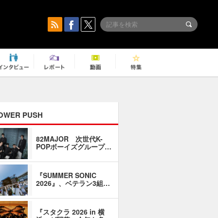
OWER PUSH
82MAJOR 次世代K-
「同窓会に
POPボーイズグループ…
い」――1
『SUMMER SONIC
石井琢磨「
2026』、ベテラン3組…
なるように
『スタクラ 2026 in 横
横内謙介×