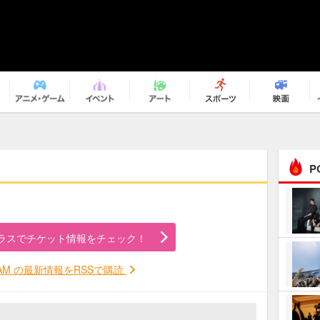
P
まるで原作の世界から飛
び出してきたよう！ 圧…
ラスでチケット情報をチェック！
ｅｐｌｕｓ ｗｅｅｋｅ
ｎｄ ｃｌｕｂ
JAM の最新情報をRSSで購読
ＲｅｏＮａ“ピルグリム”