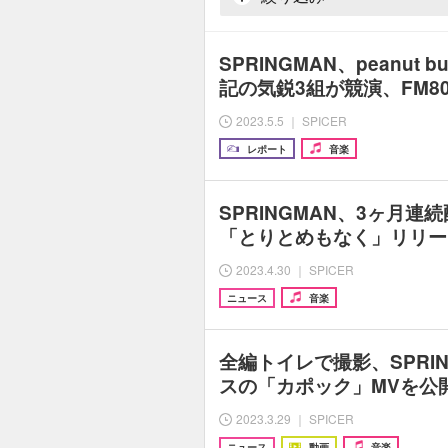
SPRINGMAN、peanut 
記の気鋭3組が競演、FM8
2023.5.5 ｜ SPICER
レポート
音楽
SPRINGMAN、3ヶ月連
「とりとめもなく」リリー
2023.4.30 ｜ SPICER
ニュース
音楽
全編トイレで撮影、SPRI
スの「カポック」MVを公
2023.3.29 ｜ SPICER
ニュース
動画
音楽