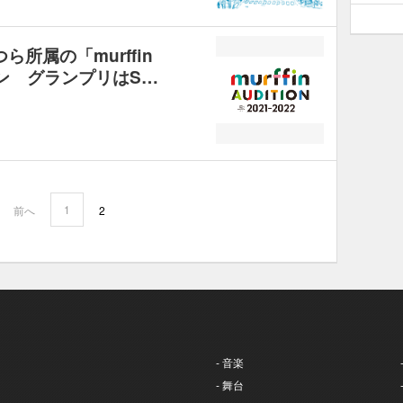
ら所属の「murffin
ョン グランプリはS…
1
前へ
2
- 音楽
- 舞台