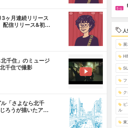
5
位
Oより3ヶ月連続リリース
」配信リリース&初…
人
展
HI
なら北千住」のミュージ
北千住で撮影
S
フ
ク
ングル「さよなら北千
ピ
じろうが描いたア…
ル
東