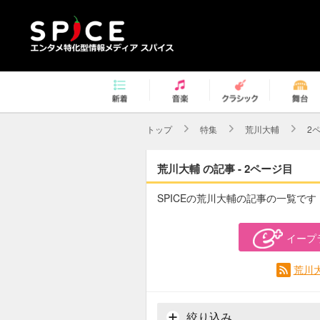
トップ
特集
荒川大輔
2
荒川大輔 の記事 - 2ページ目
SPICEの荒川大輔の記事の一覧です
イープ
荒川
絞り込み