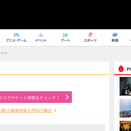
ページ
P
まるで原作の世界から飛
び出してきたよう！ 圧…
ラスでチケット情報をチェック！
ｅｐｌｕｓ ｗｅｅｋｅ
ｎｄ ｃｌｕｂ
大輔 の最新情報をRSSで購読
ＲｅｏＮａ“ピルグリム”