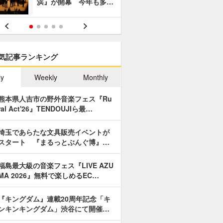
浜』が開幕 今年も多…
あやつり人
気記事ランキング
ly
Weekly
Monthly
熊本県人吉市の野外音楽フェス『Ru
ral Act'26』TENDOUJIら最…
埼玉であらたな文具販売イベントが
スタート 『まるっとぶんぐ博』…
福島最大級の音楽フェス『LIVE AZU
MA 2026』無料で楽しめるEC…
『キングダム』連載20周年記念「キ
ンキンキングダム」渋谷にて開催…