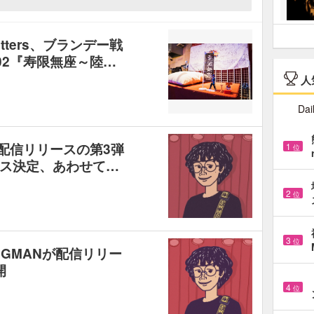
butters、ブランデー戦
02『寿限無座～陸…
人
Dai
続配信リリースの第3弾
1
位
ス決定、あわせて…
2
位
3
位
NGMANが配信リリー
開
4
位