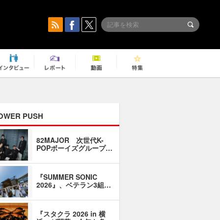
OWER PUSH
82MAJOR 次世代K-
「同窓会に
POPボーイズグループ…
い」――1
『SUMMER SONIC
石井琢磨「
2026』、ベテラン3組…
なるように
『スタクラ 2026 in 横
横内謙介×