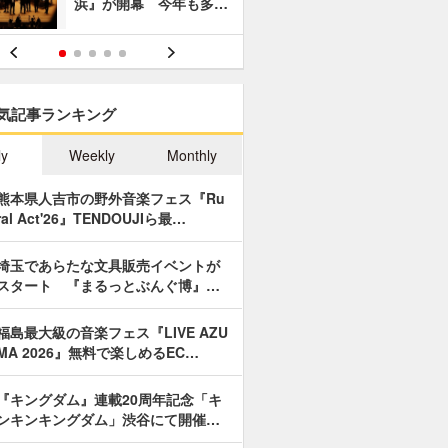
浜』が開幕 今年も多…
あやつり人
気記事ランキング
ly
Weekly
Monthly
熊本県人吉市の野外音楽フェス『Ru
ral Act'26』TENDOUJIら最…
埼玉であらたな文具販売イベントが
スタート 『まるっとぶんぐ博』…
福島最大級の音楽フェス『LIVE AZU
MA 2026』無料で楽しめるEC…
『キングダム』連載20周年記念「キ
ンキンキングダム」渋谷にて開催…