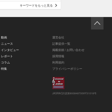
キーワードをもっと見る
- 動画
運営会社
- ニュース
記事提供一覧
- インタビュー
掲載依頼 / お問い合わせ
- レポート
採用情報
- コラム
利用規約
- 特集
プライバシーポリシー
JASRAC許諾第9008487009Y31018号