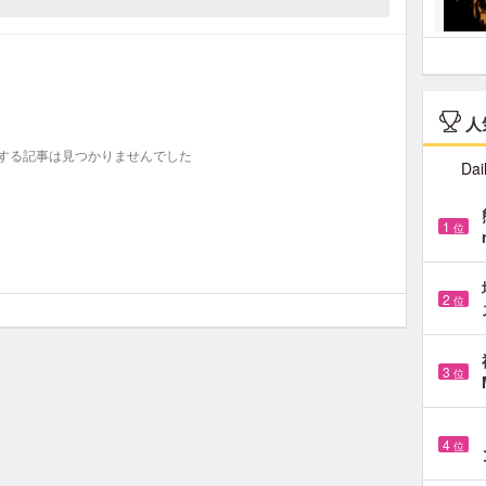
人
する記事は見つかりませんでした
Dai
1
位
2
位
3
位
4
位