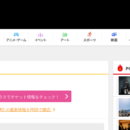
P
まるで原作の世界から飛
び出してきたよう！ 圧…
ラスでチケット情報をチェック！
ｅｐｌｕｓ ｗｅｅｋｅ
ｎｄ ｃｌｕｂ
AMO の最新情報をRSSで購読
ＲｅｏＮａ“ピルグリム”