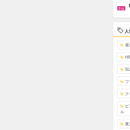
5
位
人
展
HI
S
フ
ク
ピ
ル
東