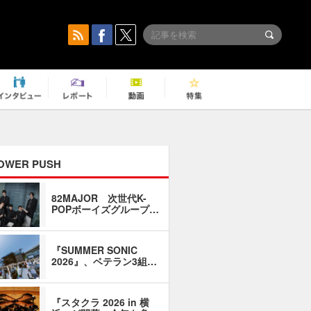
OWER PUSH
82MAJOR 次世代K-
「同窓会に
POPボーイズグループ…
い」――1
『SUMMER SONIC
石井琢磨「
2026』、ベテラン3組…
なるように
『スタクラ 2026 in 横
横内謙介×