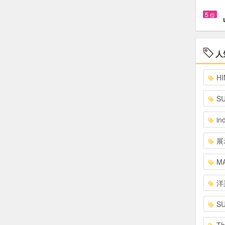
5
位
人
HI
S
in
展
MA
洋
S