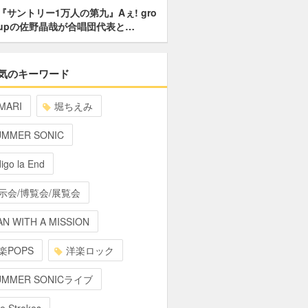
『サントリー1万人の第九』Aぇ! gro
upの佐野晶哉が合唱団代表と…
気のキーワード
MARI
堀ちえみ
UMMER SONIC
digo la End
示会/博覧会/展覧会
N WITH A MISSION
楽POPS
洋楽ロック
UMMER SONICライブ