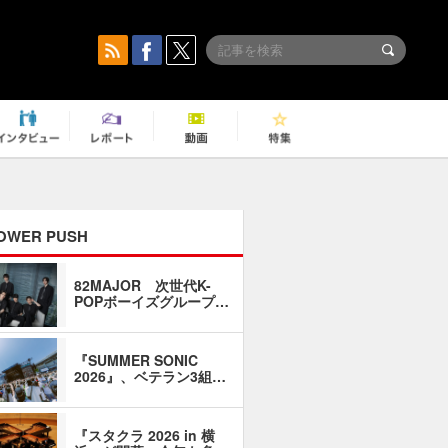
OWER PUSH
82MAJOR 次世代K-
「同窓会に
POPボーイズグループ…
い」――1
『SUMMER SONIC
石井琢磨「
2026』、ベテラン3組…
なるように
『スタクラ 2026 in 横
横内謙介×