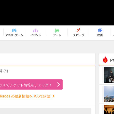
P
一覧です
まるで原作の世界から飛
び出してきたよう！ 圧…
ラスでチケット情報をチェック！
ｅｐｌｕｓ ｗｅｅｋｅ
ｎｄ ｃｌｕｂ
y Heroes の最新情報をRSSで購読
ＲｅｏＮａ“ピルグリム”