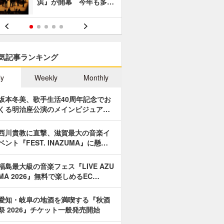
浜』が開幕 今年も多…
あやつり人
気記事ランキング
ly
Weekly
Monthly
坂本冬美、歌手生活40周年記念でお
くる明治座公演のメインビジュア…
西川貴教に直撃、滋賀最大の音楽イ
ベント『FEST. INAZUMA』に懸…
福島最大級の音楽フェス『LIVE AZU
MA 2026』無料で楽しめるEC…
愛知・岐阜の地酒を満喫する『秋酒
祭 2026』チケット一般発売開始