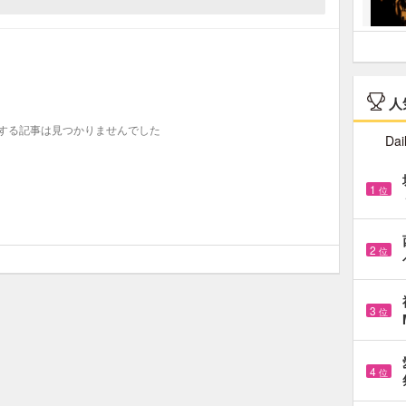
人
する記事は見つかりませんでした
Dai
1
位
2
位
3
位
4
位