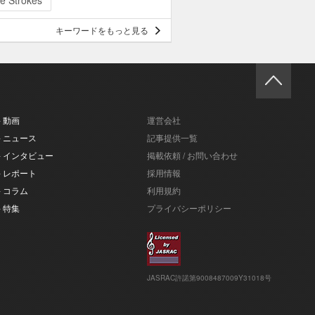
e Strokes
キーワードをもっと見る
- 動画
運営会社
- ニュース
記事提供一覧
- インタビュー
掲載依頼 / お問い合わせ
- レポート
採用情報
- コラム
利用規約
- 特集
プライバシーポリシー
JASRAC許諾第9008487009Y31018号