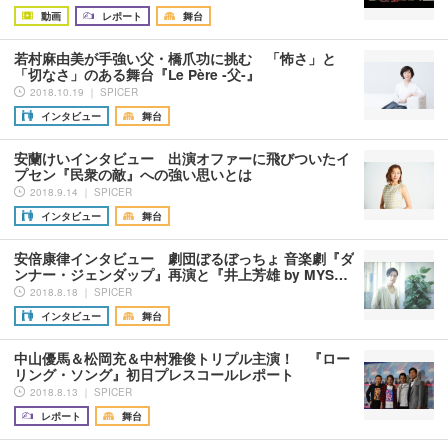
動画
レポート
舞台
若村麻由美が手強い父・橋爪功に挑む 「怖さ」と
「切なさ」のある舞台『Le Père ‐父‐』
2018.10.19 ｜ SPICER
インタビュー
舞台
安蘭けいインタビュー 出演オファーに飛びついたイ
プセン『民衆の敵』への強い思いとは
2018.9.14 ｜ SPICER
インタビュー
舞台
安倍康律インタビュー 劇団ぼるぼっちょ 音楽劇『ダ
ンナー・ジェンダップ』再演と『井上芳雄 by MYS…
2018.8.18 ｜ SPICER
インタビュー
舞台
中山優馬＆松岡充＆中村雅俊トリプル主演！ 『ロー
リング・ソング』初日プレスコールレポート
2018.8.13 ｜ SPICER
レポート
舞台