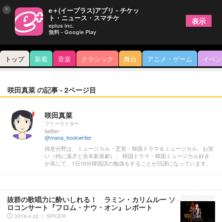
×
e＋(イープラス)アプリ - チケッ
ト・ニュース・スマチケ
表示
eplus inc.
無料 - Google Play
トップ
新着
音楽
クラシック
舞台
アニメ・ゲーム
イベン
咲田真菜 の記事 - 2ページ目
咲田真菜
フリーライター
twitter:
@mana_bookwriter
得意分野は、ミュージカル・芝居・韓国ドラマ＆ミュージカル、お笑
い（特に漫才と吉本新喜劇）。 韓国ドラマ・韓国ミュージカル好き
が高じて、1日10分韓国語の勉強をすることが日課になっています。
抜群の歌唱力に酔いしれる！ ラミン・カリムルー ソ
ロコンサート『フロム・ナウ・オン』レポート
2019.4.22 ｜ SPICER