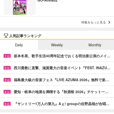
GO-AheadZ
特集をもっと見る
人気記事ランキング
Daily
Weekly
Monthly
坂本冬美、歌手生活40周年記念でおくる明治座公演のメイ…
1
位
西川貴教に直撃、滋賀最大の音楽イベント『FEST. INAZU…
2
位
福島最大級の音楽フェス『LIVE AZUMA 2026』無料で楽…
3
位
愛知・岐阜の地酒を満喫する『秋酒祭 2026』チケット一…
4
位
『サントリー1万人の第九』Aぇ! groupの佐野晶哉が合唱…
5
位