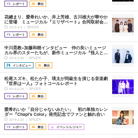
レポート
舞台
花總まり、愛希れいか、井上芳雄、古川雄大が華やか
に登場 ミュージカル『エリザベート』合同取材会…
2019.4.4 ｜ SPICER
レポート
舞台
中川晃教×加藤和樹インタビュー 仲の良いミュージ
カル界のスターたちが、新作ミュージカル『怪人と…
2019.3.20 ｜ SPICER
インタビュー
舞台
松尾スズキ、松たか子、瑛太が同級生を演じる音楽劇
『世界は一人』フォトコールレポート
2019.2.24 ｜ SPICER
レポート
舞台
愛希れいか「自分じゃないみたい」 初の単独カレン
ダー『Chapi's Color』発売記念でファンと触れ合い
2019.2.23 ｜ SPICER
レポート
舞台
イベント/レジャー