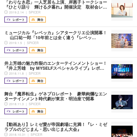
「わりなき恋」一人芝居も上演、岸惠子トークショー
『ひとり語り 輝ける夕暮れ』開催決定 取材会レ…
2019.2.14 ｜ SPICER
レポート
舞台
ミュージカル『レベッカ』シアタークリエ公演開幕！
山口祐一郎「10年前とは全く違う『レベッ…
2019.1.5 ｜ SPICER
レポート
舞台
井上芳雄の魅力炸裂のエンターテインメントショー！
『井上芳雄 by MYSELFスペシャルライブ』レポ…
2018.11.8 ｜ SPICER
レポート
舞台
舞台『魔界転生』ゲネプロレポート 豪華絢爛なエン
ターテインメント時代劇が東京・明治座で開幕
2018.11.3 ｜ SPICER
レポート
舞台
【動画あり】レミゼ愛が帝国劇場に充満！『レ・ミゼ
ラブルのどじまん・思い出じまん大会』
2018.10.31 ｜ SPICER