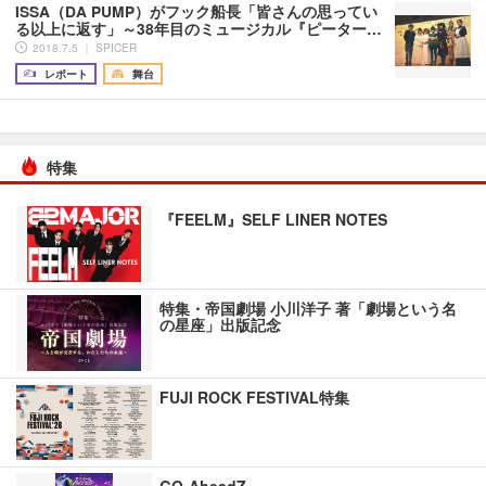
ISSA（DA PUMP）がフック船長「皆さんの思ってい
る以上に返す」～38年目のミュージカル『ピーター…
2018.7.5 ｜ SPICER
レポート
舞台
特集
『FEELM』SELF LINER NOTES
特集・帝国劇場 小川洋子 著「劇場という名
の星座」出版記念
FUJI ROCK FESTIVAL特集