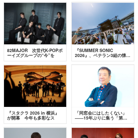
82MAJOR 次世代K-POPボ
『SUMMER SONIC
ーイズグループの“今”を
2026』、ベテラン3組の懐…
訊…
『スタクラ 2026 in 横浜』
「同窓会にはしたくない」
が開幕 今年も多彩なス
――15年ぶりに集う「第…
テ…