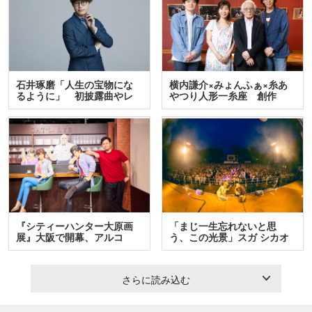
石井琢磨「人生の宝物にな
横内謙介×みょんふぁ×糸あ
るように」 初披露曲やレ
やつり人形一糸座 創作
ア…
人…
『シティーハンター大原画
「まじ一生忘れないと思
展』大阪で開幕、アルコ
う、この光景」スガ シカオ
＆…
と…
さらに読み込む