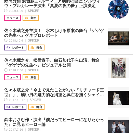
野田秀樹 潤色戯曲×ルーマニア演劇の巨匠 シルヴィ
ウ・プルカレーテ演出『真夏の夜の夢』上演決定
2020.6.20 ｜ SPICER
ニュース
舞台
佐々木蔵之介主演！ 水木しげる原案の舞台『ゲゲゲ
の先生へ』ゲネプロレポート
2018.10.9 ｜ SPICER
レポート
舞台
佐々木蔵之介、松雪泰子、白石加代子ら出演、舞台
『ゲゲゲの先生へ』ビジュアル公開
2018.7.30 ｜ SPICER
ニュース
舞台
佐々木蔵之介「今まで見たことがない『リチャード三
世』」、醜い男の魅力的な渇望と興亡を描くシェイ…
2017.10.17 ｜ SPICER
レポート
舞台
鈴木おさむ作・演出『僕だってヒーローになりたかっ
た』に見るヒーロー論
2017.7.26 ｜ SPICER+