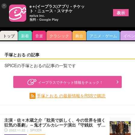
×
e＋(イープラス)アプリ - チケッ
ト・ニュース・スマチケ
表示
eplus inc.
無料 - Google Play
トップ
新着
音楽
クラシック
舞台
アニメ・ゲーム
イベン
手塚とおる の記事
SPICEの手塚とおるの記事の一覧です
イープラスでチケット情報をチェック！
手塚とおる の最新情報をRSSで購読
主演・佐々木蔵之介「耽美で妖しく、今の世界を描く
狂気の喜劇」～鬼才プルカレーテ演出『守銭奴 ザ…
2022.11.22 ｜ SPICER