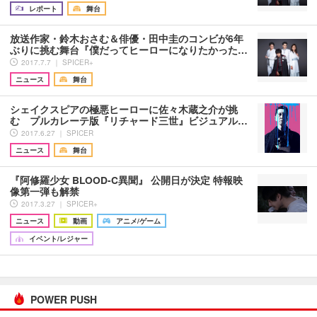
レポート
舞台
放送作家・鈴木おさむ＆俳優・田中圭のコンビが6年
ぶりに挑む舞台『僕だってヒーローになりたかった…
2017.7.7 ｜ SPICER+
ニュース
舞台
シェイクスピアの極悪ヒーローに佐々木蔵之介が挑
む プルカレーテ版『リチャード三世』ビジュアル…
2017.6.27 ｜ SPICER
ニュース
舞台
『阿修羅少女 BLOOD-C異聞』 公開日が決定 特報映
像第一弾も解禁
2017.3.27 ｜ SPICER+
ニュース
動画
アニメ/ゲーム
イベント/レジャー
POWER PUSH