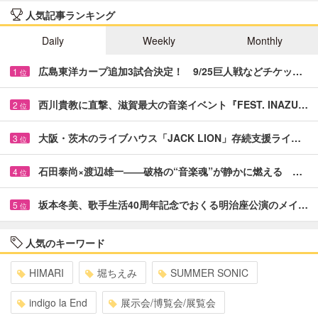
人気記事ランキング
Daily
Weekly
Monthly
広島東洋カープ追加3試合決定！ 9/25巨人戦などチケッ…
1
位
西川貴教に直撃、滋賀最大の音楽イベント『FEST. INAZU…
2
位
大阪・茨木のライブハウス「JACK LION」存続支援ライ…
3
位
石田泰尚×渡辺雄一――破格の“音楽魂”が静かに燃える …
4
位
坂本冬美、歌手生活40周年記念でおくる明治座公演のメイ…
5
位
人気のキーワード
HIMARI
堀ちえみ
SUMMER SONIC
indigo la End
展示会/博覧会/展覧会