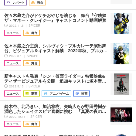
レポート
舞台
佐々木蔵之介がドケチおやじを演じる 舞台『守銭奴
ザ・マネー・クレイジー』キャストコメント動画解禁
2022.11.8 ｜ SPICER
ニュース
舞台
佐々木蔵之介主演、シルヴィウ・プルカレーテ演出舞
台、ビジュアル＆キャスト解禁 2022年秋、プルカ…
2022.8.1 ｜ SPICER
ニュース
舞台
新キャストも発表『シン・仮面ライダー』特報映像&
ティザービジュアルを公開 追加キャストに塚本晋…
2022.5.13 ｜ SPICER
ニュース
動画
アニメ/ゲーム
映画
鈴木杏、北乃きい、加治将樹、矢崎広らが野田秀樹が
潤色したシェイクスピア喜劇に挑む 『真夏の夜の…
2020.10.15 ｜ SPICER
ニュース
舞台