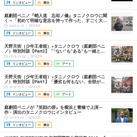
インタビュー
舞台
庭劇団ペニノ『蛸入道 忘却ノ儀』タニノクロウに聞
く～「初めて明確な意志を持って作った、すごく大…
2020.2.10 ｜ SPICER
インタビュー
舞台
天野天街（少年王者舘）×タニノクロウ（庭劇団ペニ
ノ）特別対談【Part2】「“ない”も“ある”も一緒と…
2019.10.22 ｜ SPICER
インタビュー
舞台
アート
天野天街（少年王者舘）×タニノクロウ（庭劇団ペニ
ノ）特別対談【Part1】「優劣も何もない、全部が…
2019.10.6 ｜ SPICER
インタビュー
舞台
アート
庭劇団ペニノが『笑顔の砦』を横浜と豊橋で上演～
作・演出のタニノクロウにインタビュー
2019.8.20 ｜ SPICER
インタビュー
舞台