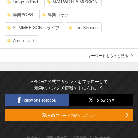
indigo la End
MAN WITH A MISSION
洋楽POPS
洋楽ロック
SUMMER SONICライブ
The Strokes
Zebrahead
キーワードをもっと見る
SPICEの公式アカウントをフォローして
最新のエンタメ情報を手に入れよう
Follow on Facebook
Follow on X
RSSフィードの購読はこちら
運営会社
記事提供一覧
掲載依頼 / お問い合わせ