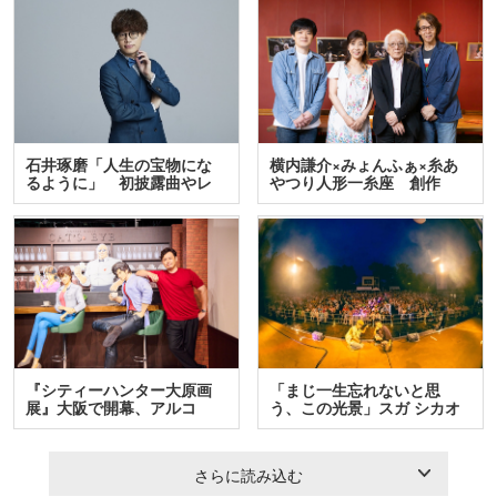
石井琢磨「人生の宝物にな
横内謙介×みょんふぁ×糸あ
るように」 初披露曲やレ
やつり人形一糸座 創作
ア…
人…
『シティーハンター大原画
「まじ一生忘れないと思
展』大阪で開幕、アルコ
う、この光景」スガ シカオ
＆…
と…
さらに読み込む