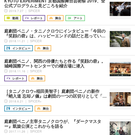
KYOTO EXPERIMENT 京都国際舞台芸術祭 2019、全
公式プログラムと見どころを紹介
2019.7.27 ｜ SPICER
動画
レポート
舞台
アート
庭劇団ペニノ・タニノクロウにインタビュー「今回の
『笑顔の砦』は、ハッピーエンドの話だと思ってい…
2018.11.21 ｜ SPICER
インタビュー
舞台
庭劇団ペニノ、関西の俳優たちと作る『笑顔の砦』。
城崎国際アートセンターでの稽古場に潜入
2018.11.16 ｜ SPICER
レポート
舞台
［タニノクロウ×稲田美智子］庭劇団ペニノの新作
『蛸入道 忘却ノ儀』は劇団の一つの区切りとして「…
2018.6.21 ｜ SPICER+
インタビュー
舞台
庭劇団ペニノ主宰タニノクロウが、『ダークマスタ
ー』凱旋公演とこれからを語る
2017.11.26 ｜ SPICER