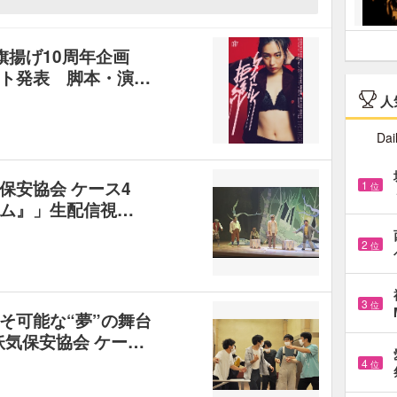
旗揚げ10周年企画
ト発表 脚本・演…
人
Dai
保安協会 ケース4
1
位
ム』」生配信視…
2
位
3
位
そ可能な“夢”の舞台
妖気保安協会 ケー…
4
位