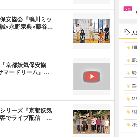
5
位
保安協会『鴨川ミッ
誠×永野宗典×藤谷…
人
HI
展
「京都妖気保安協
サマードリーム』…
堀
美
MA
シリーズ『京都妖気
格
客でライブ配信 …
洋