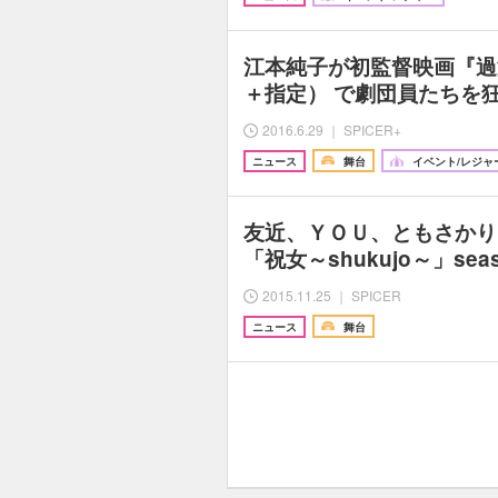
江本純子が初監督映画『過激
＋指定） で劇団員たちを
2016.6.29 ｜ SPICER+
ニュース
舞台
イベント/レジャ
友近、ＹＯＵ、ともさかり
「祝女～shukujo～」sea
2015.11.25 ｜ SPICER
ニュース
舞台