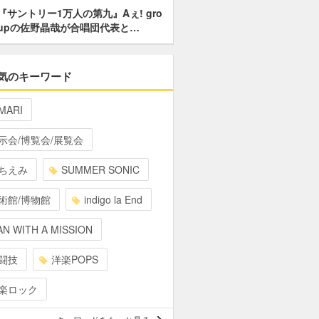
『サントリー1万人の第九』Aぇ! gro
upの佐野晶哉が合唱団代表と…
気のキーワード
MARI
示会/博覧会/展覧会
ちえみ
SUMMER SONIC
術館/博物館
indigo la End
N WITH A MISSION
闘技
洋楽POPS
楽ロック