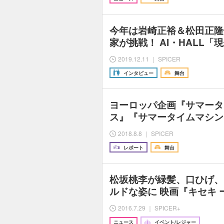
今年は岩崎正裕＆松田正隆
家が挑戦！ AI・HALL
2019.12.11 ｜ SPICER
インタビュー
舞台
ヨーロッパ企画『サマータ
ス』『サマータイムマシン
2018.8.8 ｜ SPICER
レポート
舞台
松坂桃李が緑髪、口ひげ、
ルドな姿に 映画『キセキ
2016.7.29 ｜ SPICER+
ニュース
イベント/レジャー