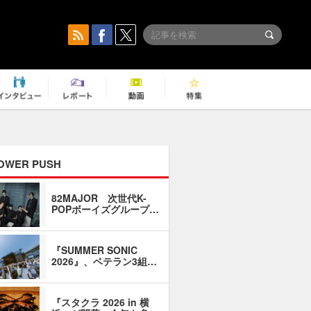
OWER PUSH
82MAJOR 次世代K-
「同窓会に
POPボーイズグループ…
い」――1
『SUMMER SONIC
石井琢磨「
2026』、ベテラン3組…
なるように
『スタクラ 2026 in 横
横内謙介×