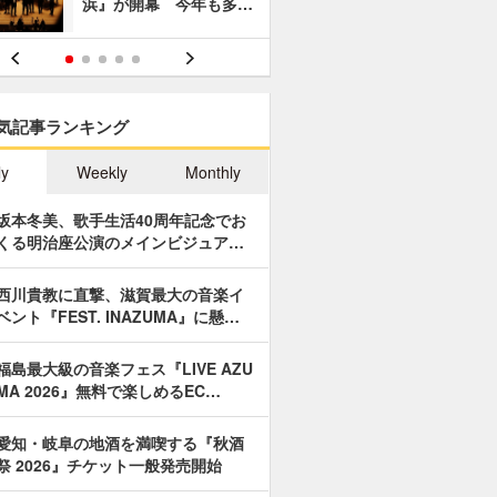
浜』が開幕 今年も多…
あやつり人
気記事ランキング
ly
Weekly
Monthly
坂本冬美、歌手生活40周年記念でお
くる明治座公演のメインビジュア…
西川貴教に直撃、滋賀最大の音楽イ
ベント『FEST. INAZUMA』に懸…
福島最大級の音楽フェス『LIVE AZU
MA 2026』無料で楽しめるEC…
愛知・岐阜の地酒を満喫する『秋酒
祭 2026』チケット一般発売開始