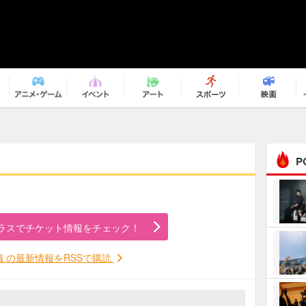
ジ
P
まるで原作の世界から飛
び出してきたよう！ 圧…
ラスでチケット情報をチェック！
ｅｐｌｕｓ ｗｅｅｋｅ
ｎｄ ｃｌｕｂ
織 の最新情報をRSSで購読
ＲｅｏＮａ“ピルグリム”