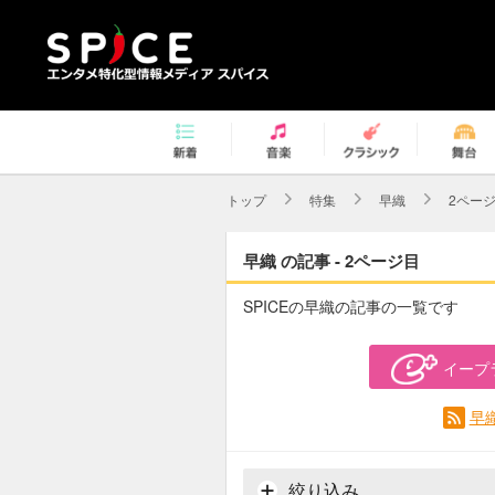
トップ
特集
早織
2ペー
早織 の記事 - 2ページ目
SPICEの早織の記事の一覧です
イープ
早
絞り込み