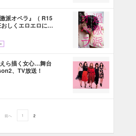
派オペラ』（ R15
狂おしくエロエロに…
ー
えら描く女心…舞台
son2、TV放送！
1
前へ
2