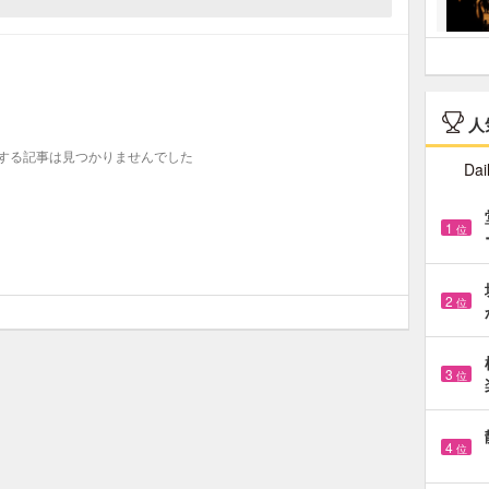
人
する記事は見つかりませんでした
Dai
1
位
2
位
3
位
4
位