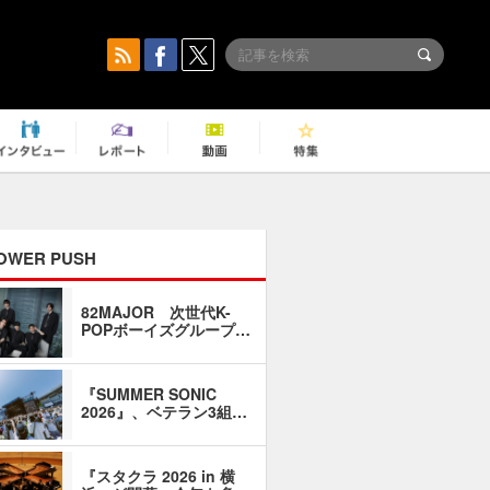
OWER PUSH
82MAJOR 次世代K-
「同窓会に
POPボーイズグループ…
い」――1
『SUMMER SONIC
石井琢磨「
2026』、ベテラン3組…
なるように
『スタクラ 2026 in 横
横内謙介×