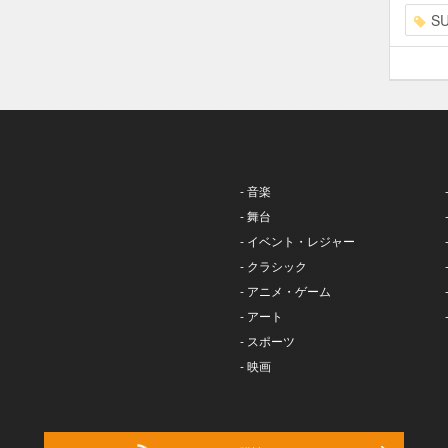
S
- 音楽
- 舞台
- イベント・レジャー
- クラシック
- アニメ・ゲーム
- アート
- スポーツ
- 映画