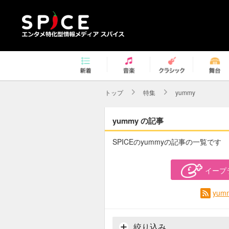
トップ
特集
yummy
yummy の記事
SPICEのyummyの記事の一覧です
イープ
yu
絞り込み