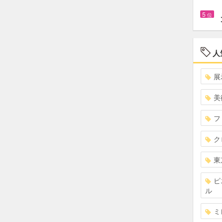
5
位
人
展
美
フ
ク
東
ピ
ル
ミ