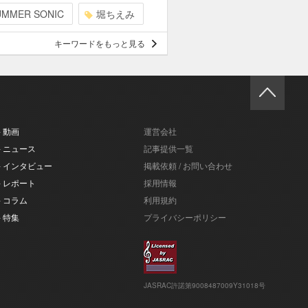
UMMER SONIC
堀ちえみ
キーワードをもっと見る
- 動画
運営会社
- ニュース
記事提供一覧
- インタビュー
掲載依頼 / お問い合わせ
- レポート
採用情報
- コラム
利用規約
- 特集
プライバシーポリシー
JASRAC許諾第9008487009Y31018号