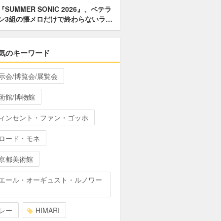
『SUMMER SONIC 2026』、ベテラ
ン3組の懐メロだけで終わらないラ…
気のキーワード
示会/博覧会/展覧会
術館/博物館
ィンセント・ファン・ゴッホ
ロード・モネ
京都美術館
エール・オーギュスト・ルノワー
レー
HIMARI