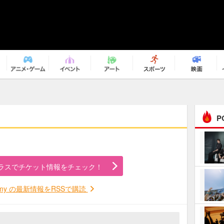
P
まるで原作の世界から飛
び出してきたよう！ 圧…
ラスでチケット情報をチェック！
ｅｐｌｕｓ ｗｅｅｋｅ
ｎｄ ｃｌｕｂ
mmy の最新情報をRSSで購読
ＲｅｏＮａ“ピルグリム”