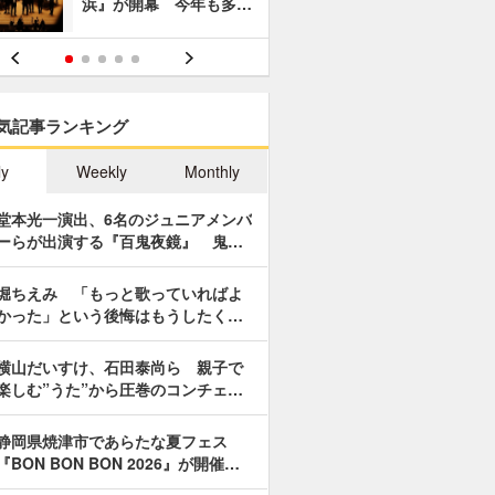
浜』が開幕 今年も多…
あやつり人
気記事ランキング
ly
Weekly
Monthly
堂本光一演出、6名のジュニアメンバ
ーらが出演する『百鬼夜鏡』 鬼…
堀ちえみ 「もっと歌っていればよ
かった」という後悔はもうしたく…
横山だいすけ、石田泰尚ら 親子で
楽しむ”うた”から圧巻のコンチェ…
静岡県焼津市であらたな夏フェス
『BON BON BON 2026』が開催…