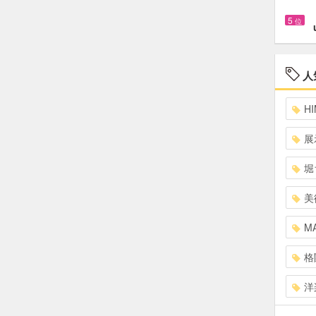
5
位
人
HI
展
堀
美
MA
格
洋