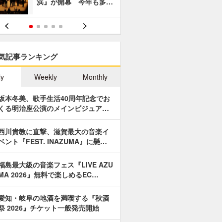
浜』が開幕 今年も多…
あやつり人
気記事ランキング
ly
Weekly
Monthly
坂本冬美、歌手生活40周年記念でお
くる明治座公演のメインビジュア…
西川貴教に直撃、滋賀最大の音楽イ
ベント『FEST. INAZUMA』に懸…
福島最大級の音楽フェス『LIVE AZU
MA 2026』無料で楽しめるEC…
愛知・岐阜の地酒を満喫する『秋酒
祭 2026』チケット一般発売開始