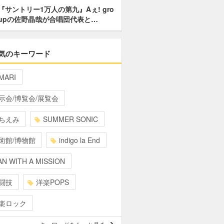
『サントリー1万人の第九』Aぇ! gro
upの佐野晶哉が合唱団代表と…
気のキーワード
MARI
示会/博覧会/展覧会
ちえみ
SUMMER SONIC
術館/博物館
indigo la End
N WITH A MISSION
闘技
洋楽POPS
楽ロック