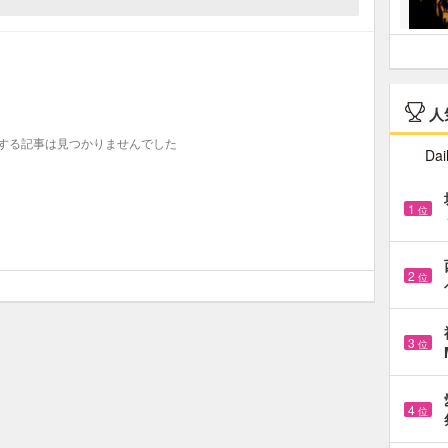
人
する記事は見つかりませんでした
Dai
1
位
2
位
3
位
4
位