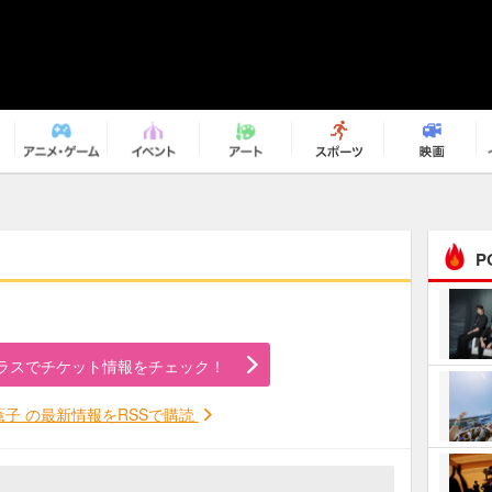
P
まるで原作の世界から飛
び出してきたよう！ 圧…
ラスでチケット情報をチェック！
ｅｐｌｕｓ ｗｅｅｋｅ
ｎｄ ｃｌｕｂ
薫子 の最新情報をRSSで購読
ＲｅｏＮａ“ピルグリム”