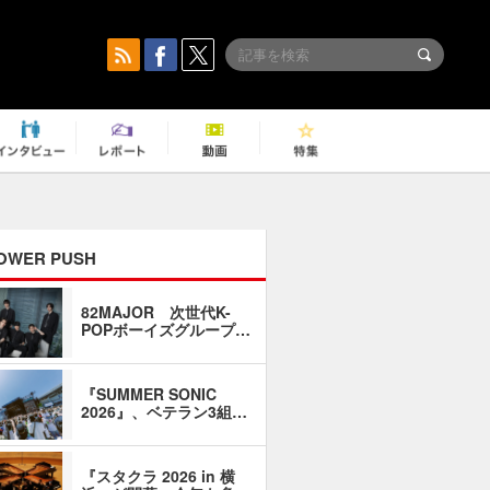
OWER PUSH
82MAJOR 次世代K-
「同窓会に
POPボーイズグループ…
い」――1
『SUMMER SONIC
石井琢磨「
2026』、ベテラン3組…
なるように
『スタクラ 2026 in 横
横内謙介×