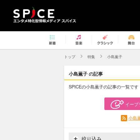
トップ
特集
小島薫子
小島薫子 の記事
SPICEの小島薫子の記事の一覧です
イープ
小島
絞り込み