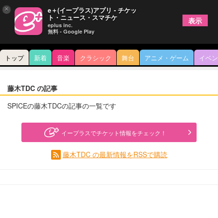
×
e＋(イープラス)アプリ - チケッ
ト・ニュース・スマチケ
表示
eplus inc.
無料 - Google Play
トップ
新着
音楽
クラシック
舞台
アニメ・ゲーム
イベン
藤木TDC の記事
SPICEの藤木TDCの記事の一覧です
イープラスでチケット情報をチェック！
藤木TDC の最新情報をRSSで購読