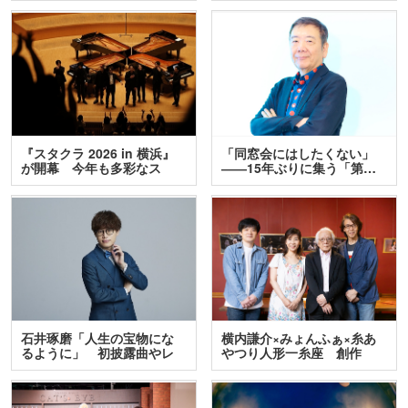
『スタクラ 2026 in 横浜』
「同窓会にはしたくない」
が開幕 今年も多彩なス
――15年ぶりに集う「第…
テ…
石井琢磨「人生の宝物にな
横内謙介×みょんふぁ×糸あ
るように」 初披露曲やレ
やつり人形一糸座 創作
ア…
人…