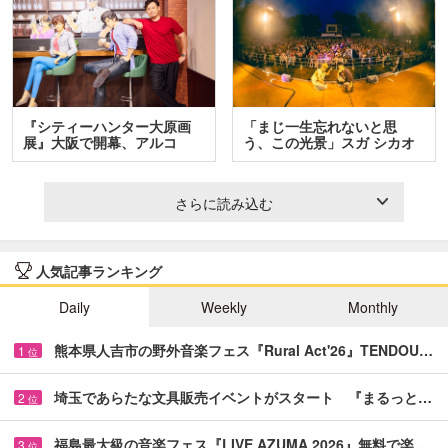
『シティーハンター大原画
「まじ一生忘れないと思
展』大阪で開幕、アルコ
う、この光景」スガ シカオ
＆…
と…
さらに読み込む
人気記事ランキング
Daily
Weekly
Monthly
熊本県人吉市の野外音楽フェス『Rural Act'26』TENDOU…
1
位
埼玉であらたな文具販売イベントがスタート 『まるっと…
2
位
福島最大級の音楽フェス『LIVE AZUMA 2026』無料で楽…
3
位